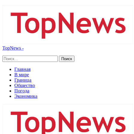
TopNews -
Главная
В мире
Граница
Общество
Погода
Экономика