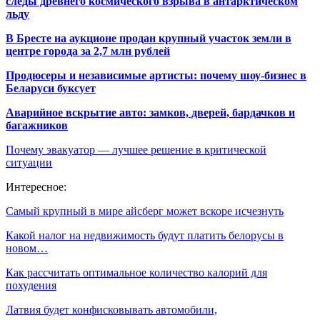
следы древнего космического взрыва в антарктическом
льду
В Бресте на аукционе продан крупный участок земли в
центре города за 2,7 млн рублей
Продюсеры и независимые артисты: почему шоу-бизнес в
Беларуси буксует
Аварийное вскрытие авто: замков, дверей, бардачков и
багажников
Почему эвакуатор — лучшее решение в критической
ситуации
Интересное:
Самый крупный в мире айсберг может вскоре исчезнуть
Какой налог на недвижимость будут платить белорусы в
новом…
Как рассчитать оптимальное количество калорий для
похудения
Латвия будет конфисковывать автомобили,