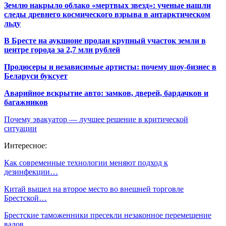
Землю накрыло облако «мертвых звезд»: ученые нашли
следы древнего космического взрыва в антарктическом
льду
В Бресте на аукционе продан крупный участок земли в
центре города за 2,7 млн рублей
Продюсеры и независимые артисты: почему шоу-бизнес в
Беларуси буксует
Аварийное вскрытие авто: замков, дверей, бардачков и
багажников
Почему эвакуатор — лучшее решение в критической
ситуации
Интересное:
Как современные технологии меняют подход к
дезинфекции…
Китай вышел на второе место во внешней торговле
Брестской…
Брестские таможенники пресекли незаконное перемещение
валов…