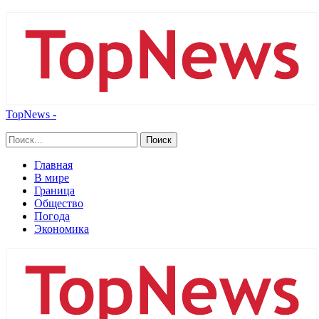
TopNews -
Главная
В мире
Граница
Общество
Погода
Экономика