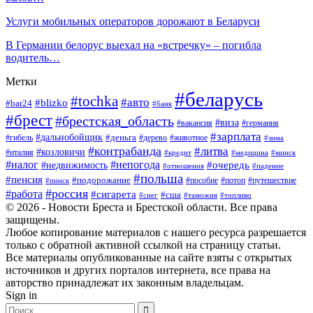
Услуги мобильных операторов дорожают в Беларуси
В Германии белорус выехал на «встречку» – погибла
водитель…
Метки
#беларусь
#tochka
#авто
#blizko
#bar24
#банк
#брест
#брестская_область
#виза
#вакансия
#германия
#зарплата
#дальнобойщик
#деньга
#гибель
#дерево
#животное
#зима
#контрабанда
#литва
#козловичи
#италия
#кредит
#минск
#медицина
#налог
#непогода
#очередь
#недвижимость
#отношения
#падение
#польша
#пенсия
#подорожание
#пособие
#потоп
#путешествие
#пинск
#россия
#работа
#сигарета
#сша
#таможня
#топливо
#снег
© 2026 - Новости Бреста и Брестской области. Все права
защищены.
Любое копирование материалов с нашего ресурса разрешается
только с обратной активной ссылкой на страницу статьи.
Все материалы опубликованные на сайте взяты с открытых
источников и других порталов интернета, все права на
авторство принадлежат их законным владельцам.
Sign in