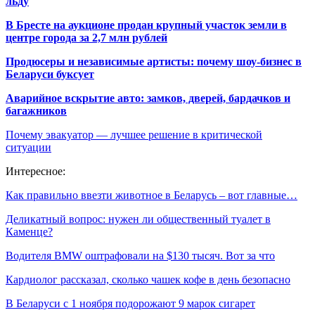
льду
В Бресте на аукционе продан крупный участок земли в
центре города за 2,7 млн рублей
Продюсеры и независимые артисты: почему шоу-бизнес в
Беларуси буксует
Аварийное вскрытие авто: замков, дверей, бардачков и
багажников
Почему эвакуатор — лучшее решение в критической
ситуации
Интересное:
Как правильно ввезти животное в Беларусь – вот главные…
Деликатный вопрос: нужен ли общественный туалет в
Каменце?
Водителя BMW оштрафовали на $130 тысяч. Вот за что
Кардиолог рассказал, сколько чашек кофе в день безопасно
В Беларуси с 1 ноября подорожают 9 марок сигарет