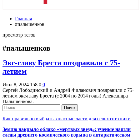
Главная
#палышенков
просмотр тегов
#палышенков
Экс-главу Бреста поздравили с 75-
летием
Июл 8, 2024
158
0
0
Сергей Лободинский и Андрей Филанович поздравили с 75-
летием экс-главу Бреста (с 2004 по 2014 годы) Александра
Палышенкова.
Как правильно выбрать запасные части для сельхозтехники
Землю накрыло облако «мертвых звезд»: ученые нашли
следы древнего космического взрыва в антарктическом