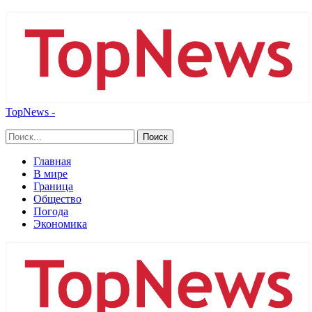
TopNews -
Главная
В мире
Граница
Общество
Погода
Экономика