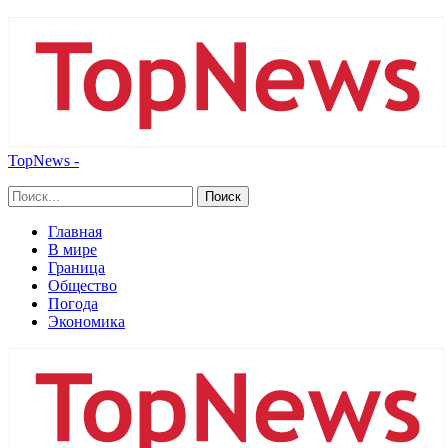
TopNews -
Главная
В мире
Граница
Общество
Погода
Экономика