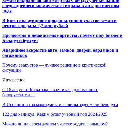
Землю накрыло облако «мертвых звезд»: ученые нашли
следы древнего космического взрыва в антарктическом
льду
В Бресте на аукционе продан крупный участок земли в
центре города за 2,7 млн рублей
Продюсеры и независимые артисты: почему шоу-бизнес в
Беларуси буксует
Аварийное вскрытие авто: замков, дверей, бардачков и
багажников
Почему эвакуатор — лучшее решение в критической
ситуации
Интересное:
С 16 августа Литва закрывает въезд для машин с
белорусскими…
В Испании из-за марихуаны и гашиша задержали белоруса
122 дня каникул. Каким будет учебный год 2024/2025
Можно ли на своем дачном участке ходить голышом?