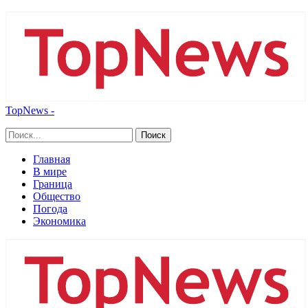
TopNews -
Главная
В мире
Граница
Общество
Погода
Экономика