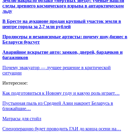
Землю накрыло облако «мертвых звезд»: ученые нашли
следы древнего космического взрыва в антарктическом
льду
В Бресте на аукционе продан крупный участок земли в
центре города за 2,7 млн рублей
Продюсеры и независимые артисты: почему шоу-бизнес в
Беларуси буксует
Аварийное вскрытие авто: замков, дверей, бардачков и
багажников
Почему эвакуатор — лучшее решение в критической
ситуации
Интересное:
Как подготовиться к Новому году и какую роль играет…
Пустынная пыль из Средней Азии накроет Беларусь в
ближайшие…
Матрасы для стойл
Спецоперацию будет проводить ГАИ до конца осени на…