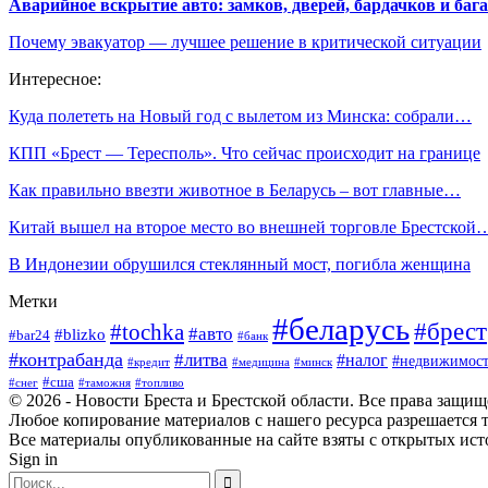
Аварийное вскрытие авто: замков, дверей, бардачков и ба
Почему эвакуатор — лучшее решение в критической ситуации
Интересное:
Куда полететь на Новый год с вылетом из Минска: собрали…
КПП «Брест — Тересполь». Что сейчас происходит на границе
Как правильно ввезти животное в Беларусь – вот главные…
Китай вышел на второе место во внешней торговле Брестской
В Индонезии обрушился стеклянный мост, погибла женщина
Метки
#беларусь
#брест
#tochka
#авто
#blizko
#bar24
#банк
#контрабанда
#литва
#налог
#недвижимост
#кредит
#минск
#медицина
#сша
#таможня
#топливо
#снег
© 2026 - Новости Бреста и Брестской области. Все права защи
Любое копирование материалов с нашего ресурса разрешается т
Все материалы опубликованные на сайте взяты с открытых исто
Sign in