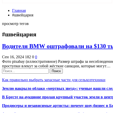
Главная
#швейцария
просмотр тегов
#швейцария
Водителя BMW оштрафовали на $130 тыс
Сен 16, 2024
182
0
0
Фото pixabay (иллюстративное) Размер штрафа за несоблюдени
проступки влекут за собой жёсткие санкции, которые могут…
Как правильно выбрать запасные части для сельхозтехники
Землю накрыло облако «мертвых звезд»: ученые нашли сле
В Бресте на аукционе продан крупный участок земли в центр
Продюсеры и независимые артисты: почему шоу-бизнес в Бе