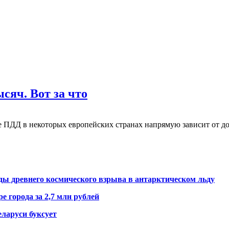
яч. Вот за что
е ПДД в некоторых европейских странах напрямую зависит от д
ды древнего космического взрыва в антарктическом льду
е города за 2,7 млн рублей
ларуси буксует