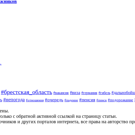
гажников
…
#брестская_область
#дальнобой
#виза
#вакансия
#германия
#гибель
#непогода
#очередь
#пенсия
ь
#подорожание
#отношения
#падение
#пинск
щены.
олько с обратной активной ссылкой на страницу статьи.
чников и других порталов интернета, все права на авторство п