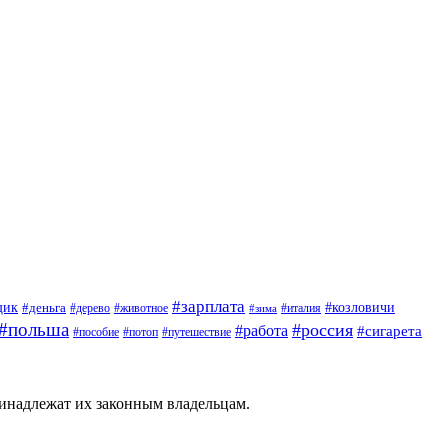
#зарплата
щик
#деньга
#козловичи
#дерево
#животное
#италия
#зима
#польша
#россия
#работа
#сигарета
#пособие
#потоп
#путешествие
ринадлежат их законным владельцам.