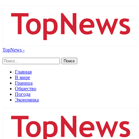
TopNews -
Главная
В мире
Граница
Общество
Погода
Экономика