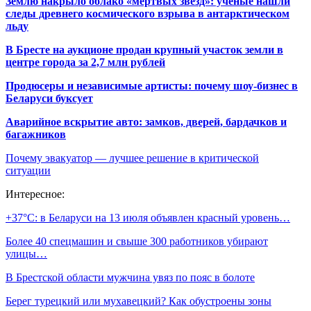
Землю накрыло облако «мертвых звезд»: ученые нашли
следы древнего космического взрыва в антарктическом
льду
В Бресте на аукционе продан крупный участок земли в
центре города за 2,7 млн рублей
Продюсеры и независимые артисты: почему шоу-бизнес в
Беларуси буксует
Аварийное вскрытие авто: замков, дверей, бардачков и
багажников
Почему эвакуатор — лучшее решение в критической
ситуации
Интересное:
+37°С: в Беларуси на 13 июля объявлен красный уровень…
Более 40 спецмашин и свыше 300 работников убирают
улицы…
В Брестской области мужчина увяз по пояс в болоте
Берег турецкий или мухавецкий? Как обустроены зоны