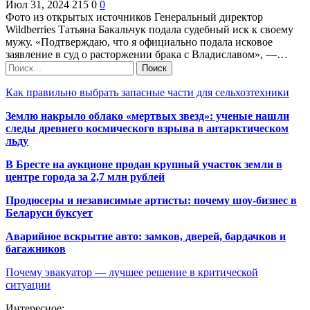
Июл 31, 2024
215
0
0
Фото из открытых источников Генеральный директор
Wildberries Татьяна Бакальчук подала судебный иск к своему
мужу. «Подтверждаю, что я официально подала исковое
заявление в суд о расторжении брака с Владиславом», —…
Как правильно выбрать запасные части для сельхозтехники
Землю накрыло облако «мертвых звезд»: ученые нашли
следы древнего космического взрыва в антарктическом
льду
В Бресте на аукционе продан крупный участок земли в
центре города за 2,7 млн рублей
Продюсеры и независимые артисты: почему шоу-бизнес в
Беларуси буксует
Аварийное вскрытие авто: замков, дверей, бардачков и
багажников
Почему эвакуатор — лучшее решение в критической
ситуации
Интересное: