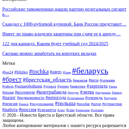
Российские таможенники нашли партию нелегальных сигарет
в…
Скандал с 1000-рублевой купюрой. Банк России представит…
Имеет ли право владелец квартиры при сдаче ее в аренду…
122 дня каникул. Каким будет учебный год 2024/2025
Сколько можно заработать на коротких вкладах
Метки
#беларусь
#tochka
#авто
#blizko
#bar24
#банк
#брест
#брестская_область
#виза
#вакансия
#германия
#зарплата
#дальнобойщик
#деньга
#гибель
#дерево
#животное
#зима
#контрабанда
#литва
#козловичи
#италия
#кредит
#минск
#медицина
#налог
#непогода
#очередь
#недвижимость
#отношения
#падение
#польша
#пенсия
#подорожание
#пособие
#потоп
#путешествие
#пинск
#россия
#работа
#сигарета
#сша
#таможня
#топливо
#снег
© 2026 - Новости Бреста и Брестской области. Все права
защищены.
Любое копирование материалов с нашего ресурса разрешается