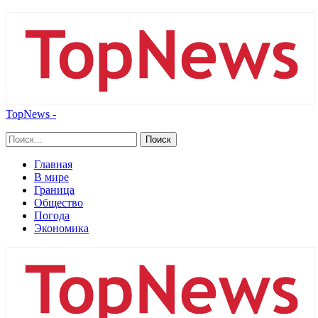
TopNews -
Главная
В мире
Граница
Общество
Погода
Экономика