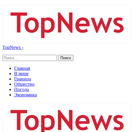
TopNews -
Главная
В мире
Граница
Общество
Погода
Экономика