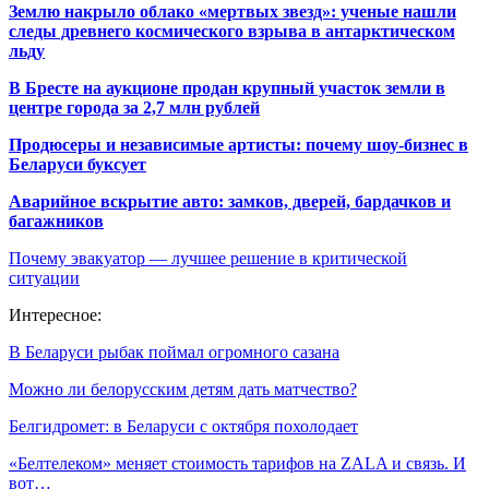
Землю накрыло облако «мертвых звезд»: ученые нашли
следы древнего космического взрыва в антарктическом
льду
В Бресте на аукционе продан крупный участок земли в
центре города за 2,7 млн рублей
Продюсеры и независимые артисты: почему шоу-бизнес в
Беларуси буксует
Аварийное вскрытие авто: замков, дверей, бардачков и
багажников
Почему эвакуатор — лучшее решение в критической
ситуации
Интересное:
В Беларуси рыбак поймал огромного сазана
Можно ли белорусским детям дать матчество?
Белгидромет: в Беларуси с октября похолодает
«Белтелеком» меняет стоимость тарифов на ZALA и связь. И
вот…