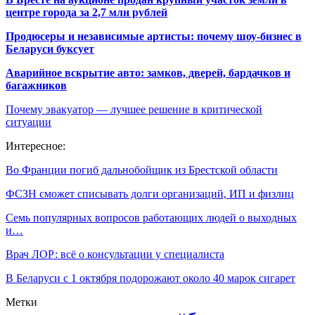
центре города за 2,7 млн рублей
Продюсеры и независимые артисты: почему шоу-бизнес в
Беларуси буксует
Аварийное вскрытие авто: замков, дверей, бардачков и
багажников
Почему эвакуатор — лучшее решение в критической
ситуации
Интересное:
Во Франции погиб дальнобойщик из Брестской области
ФСЗН сможет списывать долги организаций, ИП и физлиц
Семь популярных вопросов работающих людей о выходных
и…
Врач ЛОР: всё о консультации у специалиста
В Беларуси с 1 октября подорожают около 40 марок сигарет
Метки