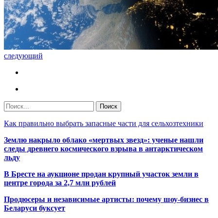
следующий
Как правильно выбрать запасные части для сельхозтехники
Землю накрыло облако «мертвых звезд»: ученые нашли
следы древнего космического взрыва в антарктическом
льду
В Бресте на аукционе продан крупный участок земли в
центре города за 2,7 млн рублей
Продюсеры и независимые артисты: почему шоу-бизнес в
Беларуси буксует