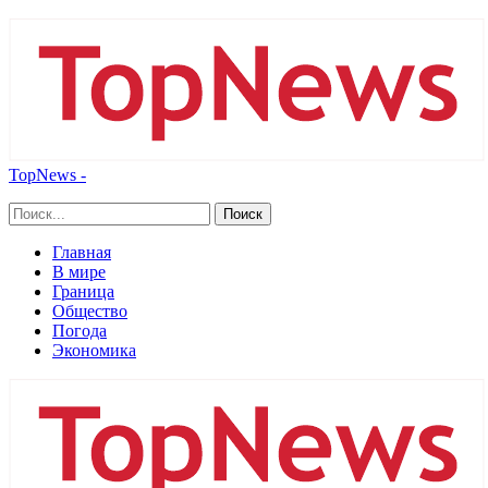
TopNews -
Главная
В мире
Граница
Общество
Погода
Экономика