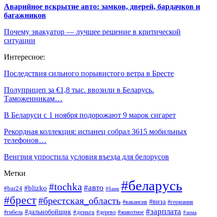
Аварийное вскрытие авто: замков, дверей, бардачков и
багажников
Почему эвакуатор — лучшее решение в критической
ситуации
Интересное:
Последствия сильного порывистого ветра в Бресте
Полуприцеп за €1,8 тыс. ввозили в Беларусь.
Таможенникам…
В Беларуси с 1 ноября подорожают 9 марок сигарет
Рекордная коллекция: испанец собрал 3615 мобильных
телефонов…
Венгрия упростила условия въезда для белорусов
Метки
#беларусь
#tochka
#авто
#blizko
#bar24
#банк
#брест
#брестская_область
#виза
#вакансия
#германия
#зарплата
#дальнобойщик
#деньга
#гибель
#дерево
#животное
#зима