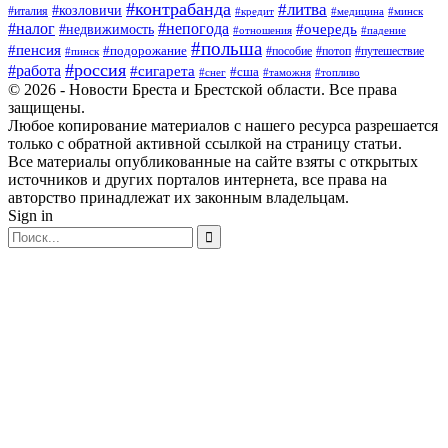
#контрабанда
#литва
#козловичи
#италия
#кредит
#минск
#медицина
#налог
#непогода
#очередь
#недвижимость
#отношения
#падение
#польша
#пенсия
#подорожание
#пособие
#потоп
#путешествие
#пинск
#россия
#работа
#сигарета
#сша
#таможня
#топливо
#снег
© 2026 - Новости Бреста и Брестской области. Все права
защищены.
Любое копирование материалов с нашего ресурса разрешается
только с обратной активной ссылкой на страницу статьи.
Все материалы опубликованные на сайте взяты с открытых
источников и других порталов интернета, все права на
авторство принадлежат их законным владельцам.
Sign in