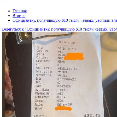
Главная
В мире
Официантку, получившую $10 тысяч чаевых, уволили вл
Вернуться к "Официантку, получившую $10 тысяч чаевых, уво