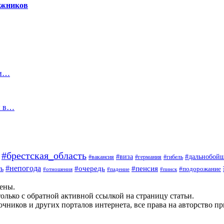
гажников
ии…
ы в…
#брестская_область
#дальнобой
#виза
#вакансия
#германия
#гибель
#непогода
#очередь
#пенсия
ь
#подорожание
#отношения
#падение
#пинск
щены.
олько с обратной активной ссылкой на страницу статьи.
чников и других порталов интернета, все права на авторство п