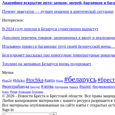
Аварийное вскрытие авто: замков, дверей, бардачков и ба
Почему эвакуатор — лучшее решение в критической ситуации
Интересное:
В 2024 году пенсии в Беларуси существенно вырастут
Дополнен перечень товаров, запрещенных к ввозу и реализац
Итальянец привез в багажнике труп своей белорусской жены…
Белгидромет рассказал про новогодние температурные рекорд
Топливо на заправках Беларуси вновь подорожает
Метки
#беларусь
#брест
#tochka
#авто
#blizko
#bar24
#банк
#контрабанда
#литва
#налог
#недвижимост
#кредит
#минск
#медицина
#сша
#таможня
#топливо
#снег
© 2026 - Новости Бреста и Брестской области. Все права защи
Любое копирование материалов с нашего ресурса разрешается т
Все материалы опубликованные на сайте взяты с открытых исто
Sign in