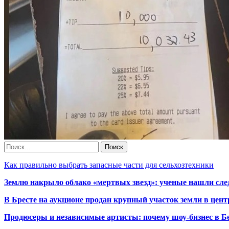
Как правильно выбрать запасные части для сельхозтехники
Землю накрыло облако «мертвых звезд»: ученые нашли сле
В Бресте на аукционе продан крупный участок земли в центр
Продюсеры и независимые артисты: почему шоу-бизнес в Бе