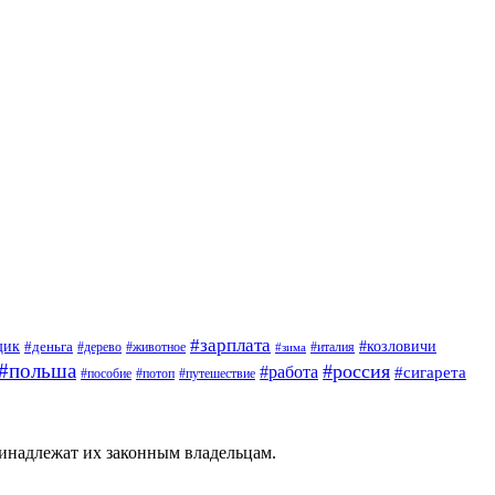
#зарплата
щик
#деньга
#козловичи
#дерево
#животное
#италия
#зима
#польша
#россия
#работа
#сигарета
#пособие
#потоп
#путешествие
ринадлежат их законным владельцам.