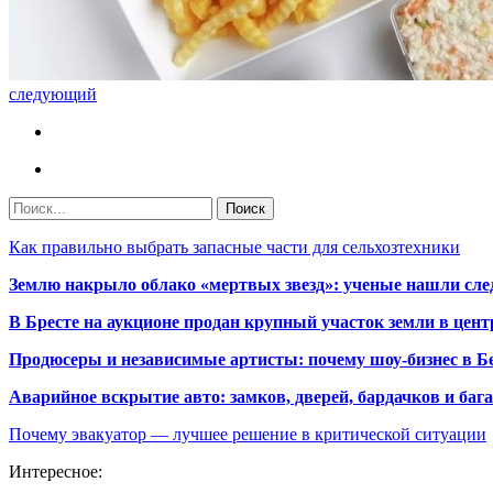
следующий
Как правильно выбрать запасные части для сельхозтехники
Землю накрыло облако «мертвых звезд»: ученые нашли сле
В Бресте на аукционе продан крупный участок земли в центр
Продюсеры и независимые артисты: почему шоу-бизнес в Бе
Аварийное вскрытие авто: замков, дверей, бардачков и ба
Почему эвакуатор — лучшее решение в критической ситуации
Интересное: