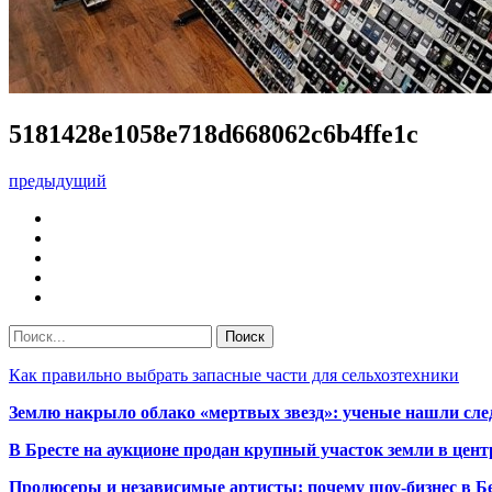
5181428e1058e718d668062c6b4ffe1c
предыдущий
Как правильно выбрать запасные части для сельхозтехники
Землю накрыло облако «мертвых звезд»: ученые нашли сле
В Бресте на аукционе продан крупный участок земли в центр
Продюсеры и независимые артисты: почему шоу-бизнес в Бе