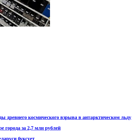
ды древнего космического взрыва в антарктическом льду
е города за 2,7 млн рублей
ларуси буксует