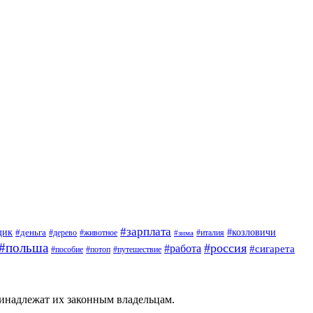
#зарплата
щик
#деньга
#козловичи
#дерево
#животное
#италия
#зима
#польша
#россия
#работа
#сигарета
#пособие
#потоп
#путешествие
ринадлежат их законным владельцам.