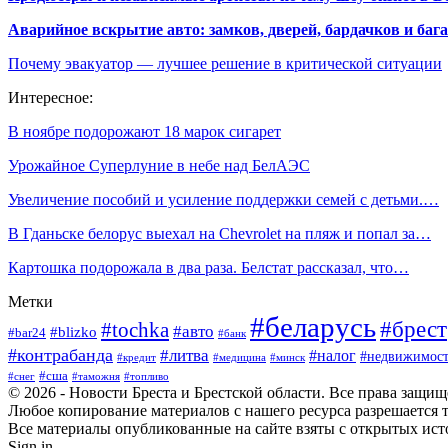
Аварийное вскрытие авто: замков, дверей, бардачков и ба
Почему эвакуатор — лучшее решение в критической ситуации
Интересное:
В ноябре подорожают 18 марок сигарет
Урожайное Суперлуние в небе над БелАЭС
Увеличение пособий и усиление поддержки семей с детьми.…
В Гданьске белорус выехал на Chevrolet на пляж и попал за…
Картошка подорожала в два раза. Белстат рассказал, что…
Метки
#беларусь
#брест
#tochka
#авто
#blizko
#bar24
#банк
#контрабанда
#литва
#налог
#недвижимост
#кредит
#минск
#медицина
#сша
#таможня
#топливо
#снег
© 2026 - Новости Бреста и Брестской области. Все права защи
Любое копирование материалов с нашего ресурса разрешается т
Все материалы опубликованные на сайте взяты с открытых исто
Sign in