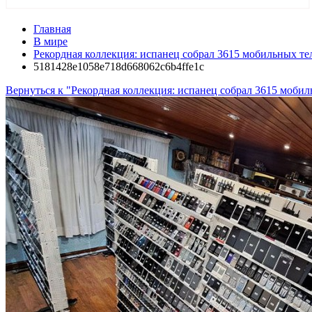
Главная
В мире
Рекордная коллекция: испанец собрал 3615 мобильных те
5181428e1058e718d668062c6b4ffe1c
Вернуться к "Рекордная коллекция: испанец собрал 3615 моби