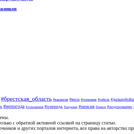
гажников
#брестская_область
#дальнобой
#виза
#вакансия
#германия
#гибель
#непогода
#очередь
#пенсия
ь
#подорожание
#отношения
#падение
#пинск
щены.
олько с обратной активной ссылкой на страницу статьи.
чников и других порталов интернета, все права на авторство п