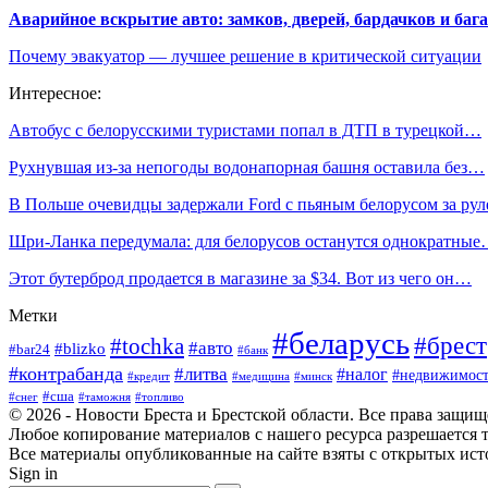
Аварийное вскрытие авто: замков, дверей, бардачков и ба
Почему эвакуатор — лучшее решение в критической ситуации
Интересное:
Автобус с белорусскими туристами попал в ДТП в турецкой…
Рухнувшая из-за непогоды водонапорная башня оставила без…
В Польше очевидцы задержали Ford c пьяным белорусом за рул
Шри-Ланка передумала: для белорусов останутся однократны
Этот бутерброд продается в магазине за $34. Вот из чего он…
Метки
#беларусь
#брест
#tochka
#авто
#blizko
#bar24
#банк
#контрабанда
#литва
#налог
#недвижимост
#кредит
#минск
#медицина
#сша
#таможня
#топливо
#снег
© 2026 - Новости Бреста и Брестской области. Все права защи
Любое копирование материалов с нашего ресурса разрешается т
Все материалы опубликованные на сайте взяты с открытых исто
Sign in