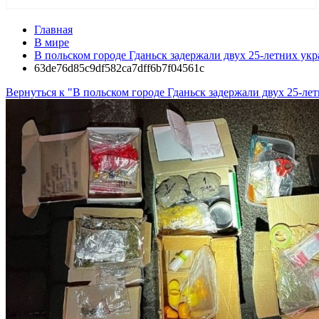
Главная
В мире
В польском городе Гданьск задержали двух 25-летних ук
63de76d85c9df582ca7dff6b7f04561c
Вернуться к "В польском городе Гданьск задержали двух 25-л