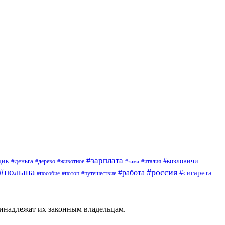
#зарплата
щик
#деньга
#козловичи
#дерево
#животное
#италия
#зима
#польша
#россия
#работа
#сигарета
#пособие
#потоп
#путешествие
ринадлежат их законным владельцам.