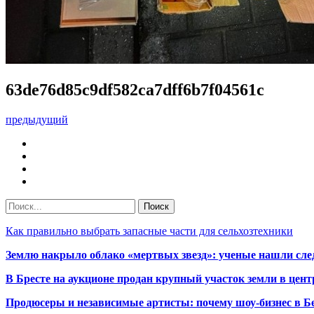
63de76d85c9df582ca7dff6b7f04561c
предыдущий
Как правильно выбрать запасные части для сельхозтехники
Землю накрыло облако «мертвых звезд»: ученые нашли сле
В Бресте на аукционе продан крупный участок земли в центр
Продюсеры и независимые артисты: почему шоу-бизнес в Бе