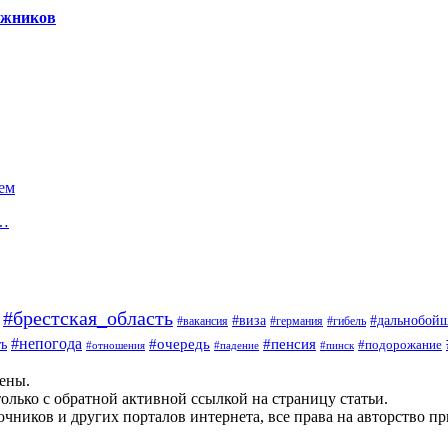
гажников
ем
е…
#брестская_область
#дальнобой
#виза
#вакансия
#германия
#гибель
#непогода
#очередь
#пенсия
ь
#подорожание
#отношения
#падение
#пинск
щены.
олько с обратной активной ссылкой на страницу статьи.
чников и других порталов интернета, все права на авторство п