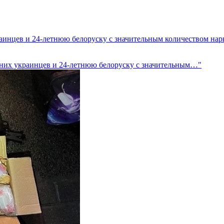
раинцев и 24-летнюю белоруску с значительным количеством нар
етних украинцев и 24-летнюю белоруску с значительным…"