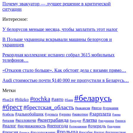
Почему эвакуатор — лучшее решение в критической
ситуации
Интересное:
У белорусов меньше месяца, чтобы заплатить этот налог
В Польше украинцы вскрывали машины белорусов и
украинцев
Рекордная коллекция: испанец собрал 3615 мобильных
телефонов…
«Отказов стало больше». Как обстоят дела с визами прямо…
Audi стоимостью почти $140 000 не пропустили в Беларусь…
Метки
#беларусь
#tochka
#авто
#blizko
#bar24
#банк
#брест
#брестская_область
#виза
#вакансия
#германия
#зарплата
#дальнобойщик
#деньга
#гибель
#дерево
#животное
#зима
#контрабанда
#литва
#козловичи
#италия
#кредит
#минск
#медицина
#налог
#непогода
#очередь
#недвижимость
#отношения
#падение
#польша
#пенсия
#подорожание
#пособие
#потоп
#путешествие
#пинск