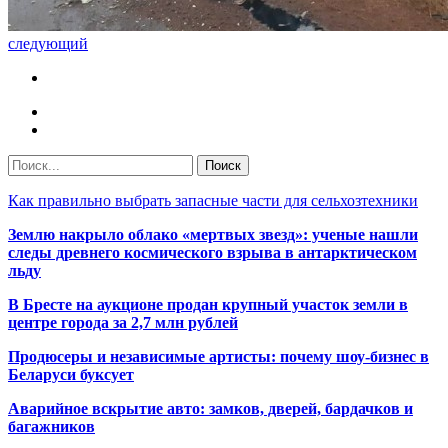
следующий
Как правильно выбрать запасные части для сельхозтехники
Землю накрыло облако «мертвых звезд»: ученые нашли
следы древнего космического взрыва в антарктическом
льду
В Бресте на аукционе продан крупный участок земли в
центре города за 2,7 млн рублей
Продюсеры и независимые артисты: почему шоу-бизнес в
Беларуси буксует
Аварийное вскрытие авто: замков, дверей, бардачков и
багажников