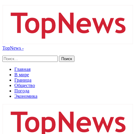
TopNews -
Главная
В мире
Граница
Общество
Погода
Экономика