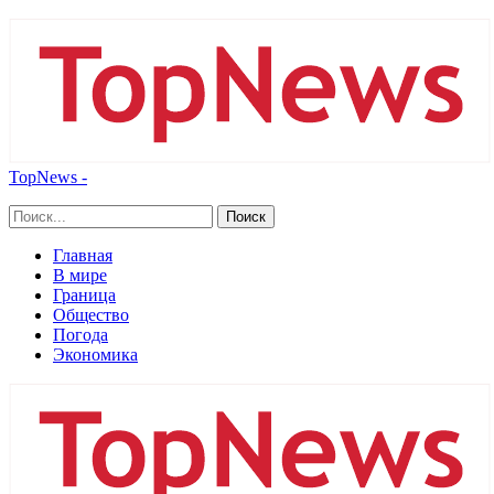
TopNews -
Главная
В мире
Граница
Общество
Погода
Экономика