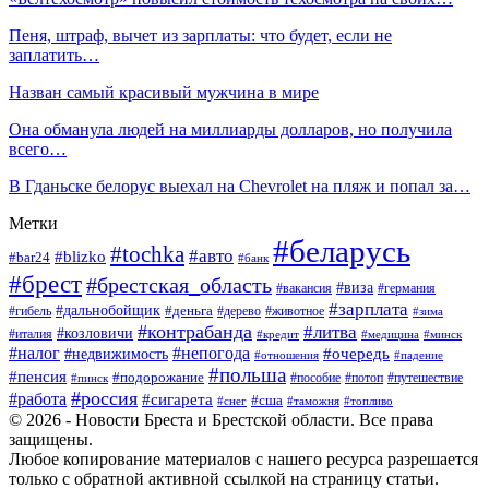
Пеня, штраф, вычет из зарплаты: что будет, если не
заплатить…
Назван самый красивый мужчина в мире
Она обманула людей на миллиарды долларов, но получила
всего…
В Гданьске белорус выехал на Chevrolet на пляж и попал за…
Метки
#беларусь
#tochka
#авто
#blizko
#bar24
#банк
#брест
#брестская_область
#виза
#вакансия
#германия
#зарплата
#дальнобойщик
#деньга
#гибель
#дерево
#животное
#зима
#контрабанда
#литва
#козловичи
#италия
#кредит
#минск
#медицина
#налог
#непогода
#очередь
#недвижимость
#отношения
#падение
#польша
#пенсия
#подорожание
#пособие
#потоп
#путешествие
#пинск
#россия
#работа
#сигарета
#сша
#таможня
#топливо
#снег
© 2026 - Новости Бреста и Брестской области. Все права
защищены.
Любое копирование материалов с нашего ресурса разрешается
только с обратной активной ссылкой на страницу статьи.