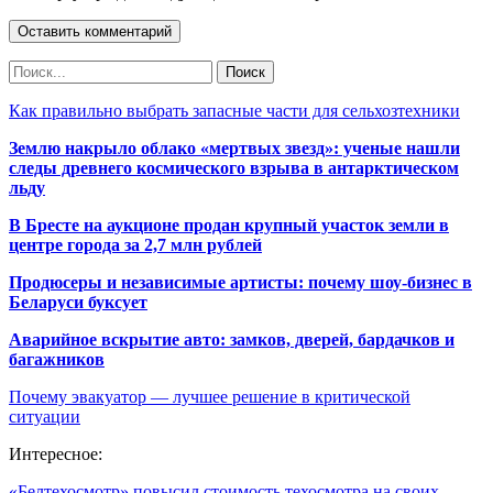
Как правильно выбрать запасные части для сельхозтехники
Землю накрыло облако «мертвых звезд»: ученые нашли
следы древнего космического взрыва в антарктическом
льду
В Бресте на аукционе продан крупный участок земли в
центре города за 2,7 млн рублей
Продюсеры и независимые артисты: почему шоу-бизнес в
Беларуси буксует
Аварийное вскрытие авто: замков, дверей, бардачков и
багажников
Почему эвакуатор — лучшее решение в критической
ситуации
Интересное:
«Белтехосмотр» повысил стоимость техосмотра на своих…