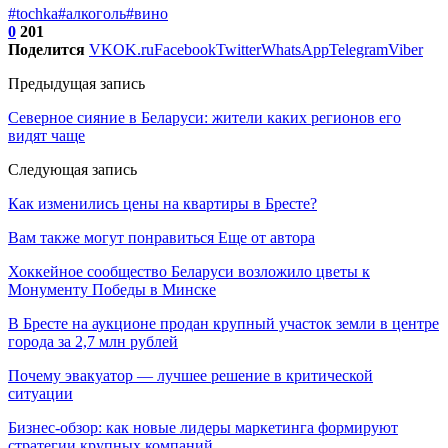
#tochka
#алкоголь
#вино
0
201
Поделится
VK
OK.ru
Facebook
Twitter
WhatsApp
Telegram
Viber
Предыдущая запись
Северное сияние в Беларуси: жители каких регионов его
видят чаще
Следующая запись
Как изменились цены на квартиры в Бресте?
Вам также могут понравиться
Еще от автора
Хоккейное сообщество Беларуси возложило цветы к
Монументу Победы в Минске
В Бресте на аукционе продан крупный участок земли в центре
города за 2,7 млн рублей
Почему эвакуатор — лучшее решение в критической
ситуации
Бизнес-обзор: как новые лидеры маркетинга формируют
стратегии крупных компаний