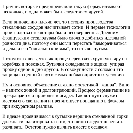
Причин, которые предопределили такую форму, называют
несколько, и одна может быть следствием другой.
Если виноделию тысячи лет, то история производства
стеклянных сосудов насчитывает сотни. И первые технологии
производства стеклотары были несовершенны. Древним
французским стеклодувам было сложно добиться идеальной
ровности дна, поэтому они могли перестать "заморачиваться"
и делали его “идеально кривым”, то есть вогнутым.
Потом оказалось, что так проще перевозить хрупкую тару на
кораблях и повозках. Бутылки складывали в ящики, упирая
пробку одной в дно другой. В совокупности с соломой это
защищало ценный груз в самых неблагоприятных условиях.
Ну и основное объяснение связано с эстетикой "жанра". Вино
– напиток живой и долгоиграющий. Процесс ферментации не
прекращается и приводит к осадку. Так вот пунт служит
местом его скопления и препятствует попаданию в фужеры
при аккуратном разливе.
В идеале проявившаяся в бутылке вершина стеклянной горки
должна сигнализировать о том, что вино следует перестать
разливать. Остаток нужно вылить вместе с осадком.