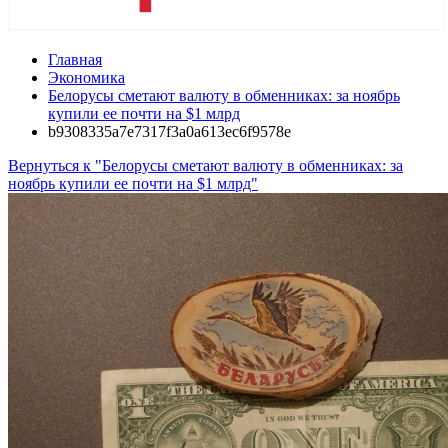
Главная
Экономика
Белорусы сметают валюту в обменниках: за ноябрь
купили ее почти на $1 млрд
b9308335a7e7317f3a0a613ec6f9578e
Вернуться к "Белорусы сметают валюту в обменниках: за
ноябрь купили ее почти на $1 млрд"