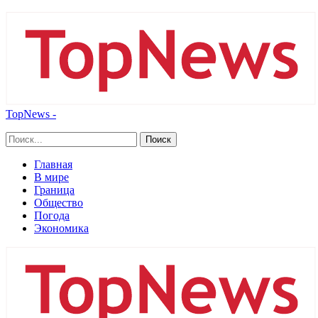
TopNews -
Главная
В мире
Граница
Общество
Погода
Экономика