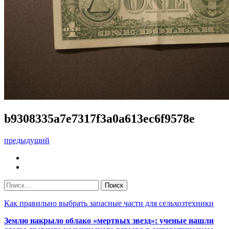
b9308335a7e7317f3a0a613ec6f9578e
предыдущий
Как правильно выбрать запасные части для сельхозтехники
Землю накрыло облако «мертвых звезд»: ученые нашли