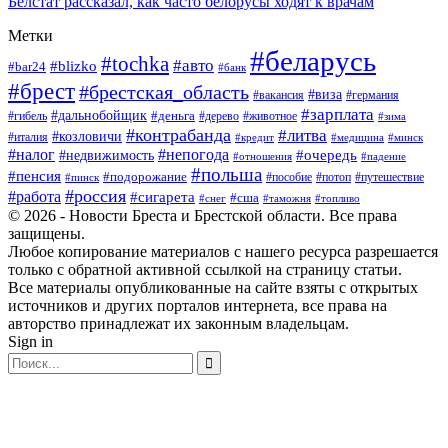
Белстат рассказал, как часто белорусы ходят к врачам
Метки
#беларусь
#tochka
#авто
#blizko
#bar24
#банк
#брест
#брестская_область
#виза
#вакансия
#германия
#зарплата
#дальнобойщик
#деньга
#гибель
#дерево
#животное
#зима
#контрабанда
#литва
#козловичи
#италия
#кредит
#минск
#медицина
#налог
#непогода
#очередь
#недвижимость
#отношения
#падение
#польша
#пенсия
#подорожание
#пособие
#потоп
#путешествие
#пинск
#россия
#работа
#сигарета
#сша
#таможня
#топливо
#снег
© 2026 - Новости Бреста и Брестской области. Все права
защищены.
Любое копирование материалов с нашего ресурса разрешается
только с обратной активной ссылкой на страницу статьи.
Все материалы опубликованные на сайте взяты с открытых
источников и других порталов интернета, все права на
авторство принадлежат их законным владельцам.
Sign in