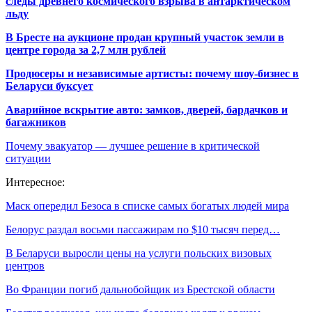
следы древнего космического взрыва в антарктическом
льду
В Бресте на аукционе продан крупный участок земли в
центре города за 2,7 млн рублей
Продюсеры и независимые артисты: почему шоу-бизнес в
Беларуси буксует
Аварийное вскрытие авто: замков, дверей, бардачков и
багажников
Почему эвакуатор — лучшее решение в критической
ситуации
Интересное:
Маск опередил Безоса в списке самых богатых людей мира
Белорус раздал восьми пассажирам по $10 тысяч перед…
В Беларуси выросли цены на услуги польских визовых
центров
Во Франции погиб дальнобойщик из Брестской области