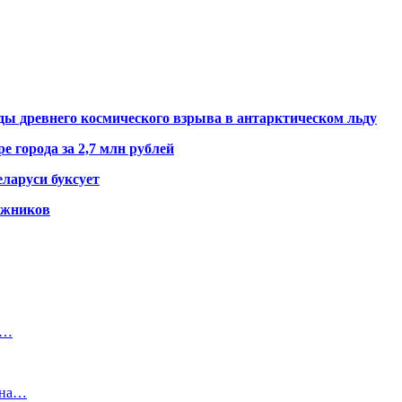
ды древнего космического взрыва в антарктическом льду
е города за 2,7 млн рублей
ларуси буксует
гажников
о…
ина…