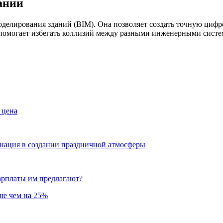
ании
делирования зданий (BIM). Она позволяет создать точную циф
помогает избегать коллизий между разными инженерными систем
 цена
инация в создании праздничной атмосферы
зарплаты им предлагают?
ьше чем на 25%