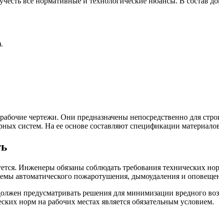
 учесть все нормативные и технологические нюансы. В состав д
.
рабочие чертежи. Они предназначены непосредственно для стр
ных систем. На ее основе составляют спецификации материалов
ть
уется. Инженеры обязаны соблюдать требования технических н
темы автоматического пожаротушения, дымоудаления и оповеще
должен предусматривать решения для минимизации вредного воз
ских норм на рабочих местах является обязательным условием.