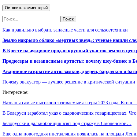
Как правильно выбрать запасные части для сельхозтехники
Землю накрыло облако «мертвых звезд»: ученые нашли сле
В Бресте на аукционе продан крупный участок земли в центр
Продюсеры и независимые артисты: почему шоу-бизнес в Бе
Аварийное вскрытие авто: замков, дверей, бардачков и ба
Почему эвакуатор — лучшее решение в критической ситуации
Интересное:
Названы самые высокооплачиваемые актеры 2023 года. Кто в…
В Беларуси заработал указ о садоводческих товариществах. Чт
Белорусский дальнобойщик взят под стражу в Смоленской…
Еще одна новогодняя инсталляция появилась на площади Лен