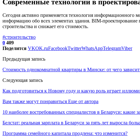
Современные технологии в проектиров
Сегодня активно применяется технология информационного мо
информацию обо всех элементах здания. BIM-проектирование 
строительства и снижает его стоимость.
#строительство
0
409
Поделится
VK
OK.ru
Facebook
Twitter
WhatsApp
Telegram
Viber
Предыдущая запись
Стоимость однокомнатной квартиры в Минске: от чего зависит
Следующая запись
Как подготовиться к Новому году и какую роль играет иллюм
Вам также могут понравиться
Еще от автора
10 наиболее востребованных специалистов в Беларуси: какие 
Белстат: реальная зарплата в Беларуси за пять лет выросла бол
Программа семейного капитала продлена: что изменится?