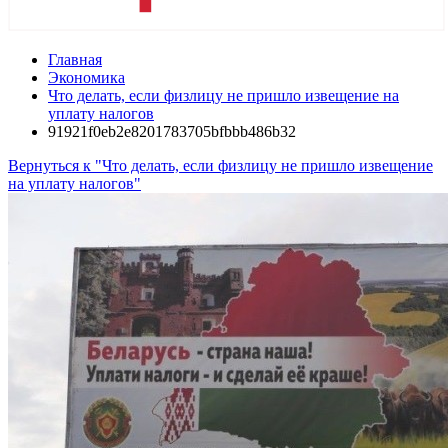
Главная
Экономика
Что делать, если физлицу не пришло извещение на
уплату налогов
91921f0eb2e8201783705bfbbb486b32
Вернуться к "Что делать, если физлицу не пришло извещение
на уплату налогов"