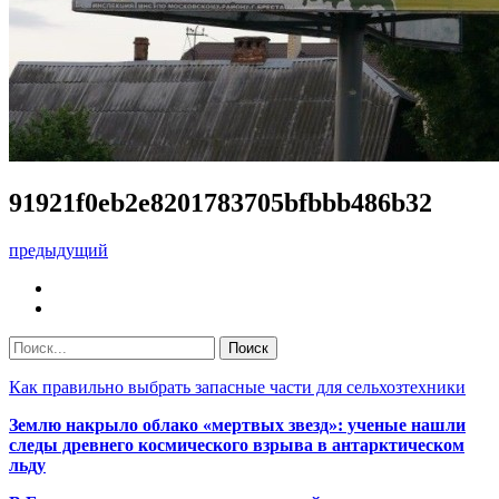
91921f0eb2e8201783705bfbbb486b32
предыдущий
Как правильно выбрать запасные части для сельхозтехники
Землю накрыло облако «мертвых звезд»: ученые нашли
следы древнего космического взрыва в антарктическом
льду