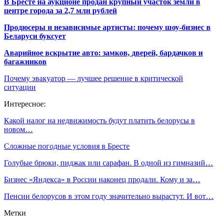
В Бресте на аукционе продан крупный участок земли в
центре города за 2,7 млн рублей
Продюсеры и независимые артисты: почему шоу-бизнес в
Беларуси буксует
Аварийное вскрытие авто: замков, дверей, бардачков и
багажников
Почему эвакуатор — лучшее решение в критической
ситуации
Интересное:
Какой налог на недвижимость будут платить белорусы в
новом…
Сложные погодные условия в Бресте
Голубые брюки, пиджак или сарафан. В одной из гимназий…
Бизнес «Яндекса» в России наконец продали. Кому и за…
Пенсии белорусов в этом году значительно вырастут. И вот…
Метки