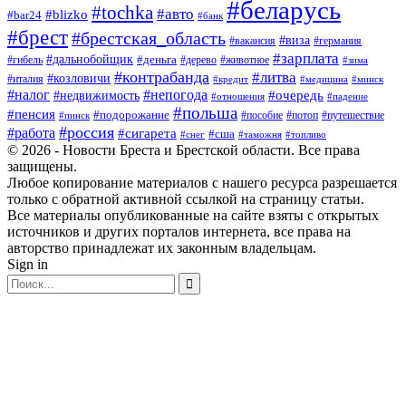
#беларусь
#tochka
#авто
#blizko
#bar24
#банк
#брест
#брестская_область
#виза
#вакансия
#германия
#зарплата
#дальнобойщик
#деньга
#гибель
#дерево
#животное
#зима
#контрабанда
#литва
#козловичи
#италия
#кредит
#минск
#медицина
#налог
#непогода
#очередь
#недвижимость
#отношения
#падение
#польша
#пенсия
#подорожание
#пособие
#потоп
#путешествие
#пинск
#россия
#работа
#сигарета
#сша
#таможня
#топливо
#снег
© 2026 - Новости Бреста и Брестской области. Все права
защищены.
Любое копирование материалов с нашего ресурса разрешается
только с обратной активной ссылкой на страницу статьи.
Все материалы опубликованные на сайте взяты с открытых
источников и других порталов интернета, все права на
авторство принадлежат их законным владельцам.
Sign in