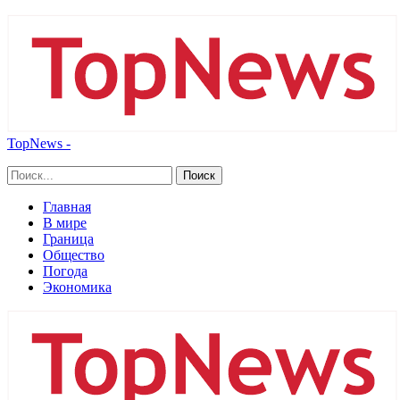
TopNews -
Главная
В мире
Граница
Общество
Погода
Экономика