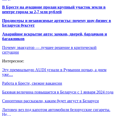
В Бресте на аукционе продан крупный участок земли в
центре города за 2,7 млн рублей
Продюсеры и независимые артисты: почему шоу-бизнес в
Беларуси буксует
Аварийное вскрытие авто: замков, дверей, бардачков и
багажников
Почему эвакуатор — лучшее решение в критической
ситуации
Интересное:
Эту премиальную AUDI угнали в Румынии ночью, а днем
уже…
Работа в Бресте, свежие вакансии
Базовая величина повышается в Беларуси с 1 января 2024 года
Синоптики рассказали, каким будет август в Беларуси
Литовец вез под капотом автомобиля белорусские сигареты.
Не…