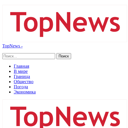
TopNews -
Главная
В мире
Граница
Общество
Погода
Экономика