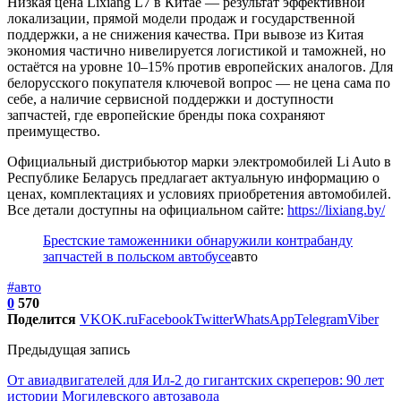
Низкая цена Lixiang L7 в Китае — результат эффективной
локализации, прямой модели продаж и государственной
поддержки, а не снижения качества. При вывозе из Китая
экономия частично нивелируется логистикой и таможней, но
остаётся на уровне 10–15% против европейских аналогов. Для
белорусского покупателя ключевой вопрос — не цена сама по
себе, а наличие сервисной поддержки и доступности
запчастей, где европейские бренды пока сохраняют
преимущество.
Официальный дистрибьютор марки электромобилей Li Auto в
Республике Беларусь предлагает актуальную информацию о
ценах, комплектациях и условиях приобретения автомобилей.
Все детали доступны на официальном сайте:
https://lixiang.by/
Брестские таможенники обнаружили контрабанду
запчастей в польском автобусе
авто
#авто
0
570
Поделится
VK
OK.ru
Facebook
Twitter
WhatsApp
Telegram
Viber
Предыдущая запись
От авиадвигателей для Ил-2 до гигантских скреперов: 90 лет
истории Могилевского автозавода