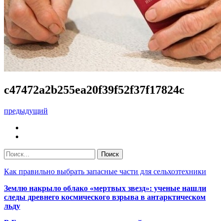
c47472a2b255ea20f39f52f37f17824c
предыдущий
Как правильно выбрать запасные части для сельхозтехники
Землю накрыло облако «мертвых звезд»: ученые нашли
следы древнего космического взрыва в антарктическом
льду