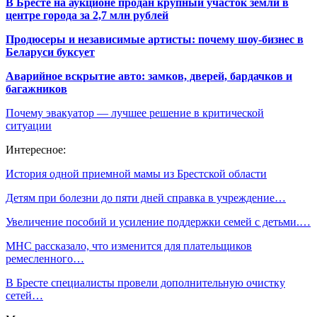
В Бресте на аукционе продан крупный участок земли в
центре города за 2,7 млн рублей
Продюсеры и независимые артисты: почему шоу-бизнес в
Беларуси буксует
Аварийное вскрытие авто: замков, дверей, бардачков и
багажников
Почему эвакуатор — лучшее решение в критической
ситуации
Интересное:
История одной приемной мамы из Брестской области
Детям при болезни до пяти дней справка в учреждение…
Увеличение пособий и усиление поддержки семей с детьми.…
МНС рассказало, что изменится для плательщиков
ремесленного…
В Бресте специалисты провели дополнительную очистку
сетей…