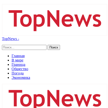
TopNews -
Главная
В мире
Граница
Общество
Погода
Экономика