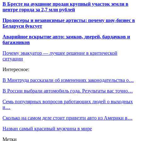
В Бресте на аукционе продан крупный участок земли в
центре города за 2,7 млн рублей
Продюсеры и независимые артисты: почему шоу-бизнес в
Беларуси буксует
Аварийное вскрытие авто: замков, дверей, бардачков и
багажников
Почему эвакуатор — лучшее решение в критической
ситуации
Интересное:
В Минтруда рассказали об изменениях законодательства о…
В России выбрали автомобиль года. Результаты вас точно…
Семь популярных вопросов работающих людей о выходных
и…
Сколько на самом деле стоит привезти авто из Америки в…
Назван самый красивый мужчина в мире
Метки