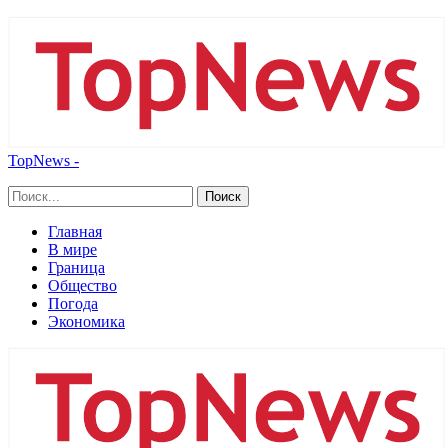
TopNews -
Главная
В мире
Граница
Общество
Погода
Экономика