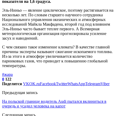
показателя на 1,6 градуса.
Эль-Ниньо — явление циклическое, поэтому растягивается на
несколько лет. По словам старшего научного сотрудника
Национального управления океанических и атмосферных
исследований Майкла Макфадена, второй год под влиянием
Эль-Ниньо часто бывает теплее первого. А Всемирная
метеорологическая организация прогнозировала усиление
засух и наводнений.
С чем связано такое изменение климата? В качестве главной
причины эксперты называют сжигание ископаемого топлива.
Из-за этого в атмосфере увеличивается количество
парниковых газов, что приводит к повышению глобальной
температуры.
#жара
0
122
Поделится
VK
OK.ru
Facebook
Twitter
WhatsApp
Telegram
Viber
Предыдущая запись
На польской границе водитель Audi пытался вклиниться в
очередь и усадил человека на капот
Следующая запись