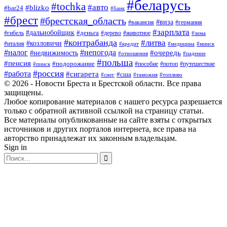
#беларусь
#tochka
#авто
#blizko
#bar24
#банк
#брест
#брестская_область
#виза
#вакансия
#германия
#зарплата
#дальнобойщик
#деньга
#гибель
#дерево
#животное
#зима
#контрабанда
#литва
#козловичи
#италия
#кредит
#минск
#медицина
#налог
#непогода
#очередь
#недвижимость
#отношения
#падение
#польша
#пенсия
#подорожание
#пособие
#потоп
#путешествие
#пинск
#россия
#работа
#сигарета
#сша
#таможня
#топливо
#снег
© 2026 - Новости Бреста и Брестской области. Все права
защищены.
Любое копирование материалов с нашего ресурса разрешается
только с обратной активной ссылкой на страницу статьи.
Все материалы опубликованные на сайте взяты с открытых
источников и других порталов интернета, все права на
авторство принадлежат их законным владельцам.
Sign in