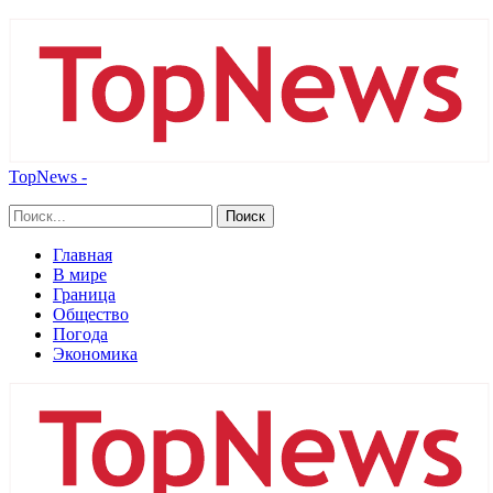
TopNews -
Главная
В мире
Граница
Общество
Погода
Экономика