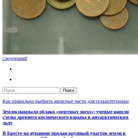
следующий
Как правильно выбрать запасные части для сельхозтехники
Землю накрыло облако «мертвых звезд»: ученые нашли
следы древнего космического взрыва в антарктическом
льду
В Бресте на аукционе продан крупный участок земли в