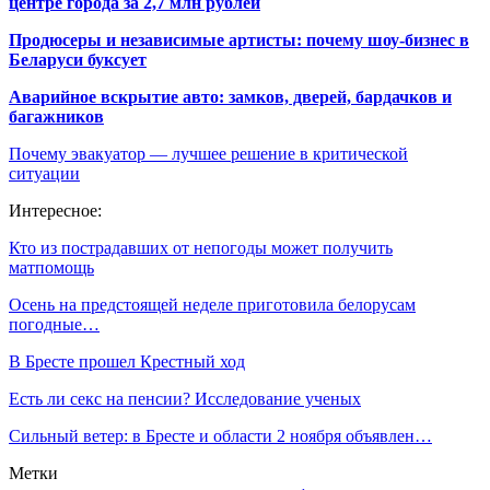
центре города за 2,7 млн рублей
Продюсеры и независимые артисты: почему шоу-бизнес в
Беларуси буксует
Аварийное вскрытие авто: замков, дверей, бардачков и
багажников
Почему эвакуатор — лучшее решение в критической
ситуации
Интересное:
Кто из пострадавших от непогоды может получить
матпомощь
Осень на предстоящей неделе приготовила белорусам
погодные…
В Бресте прошел Крестный ход
Есть ли секс на пенсии? Исследование ученых
Сильный ветер: в Бресте и области 2 ноября объявлен…
Метки