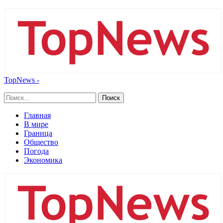
TopNews -
Главная
В мире
Граница
Общество
Погода
Экономика