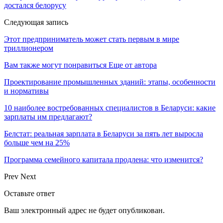
достался белорусу
Следующая запись
Этот предприниматель может стать первым в мире
триллионером
Вам также могут понравиться
Еще от автора
Проектирование промышленных зданий: этапы, особенности
и нормативы
10 наиболее востребованных специалистов в Беларуси: какие
зарплаты им предлагают?
Белстат: реальная зарплата в Беларуси за пять лет выросла
больше чем на 25%
Программа семейного капитала продлена: что изменится?
Prev
Next
Оставьте ответ
Ваш электронный адрес не будет опубликован.