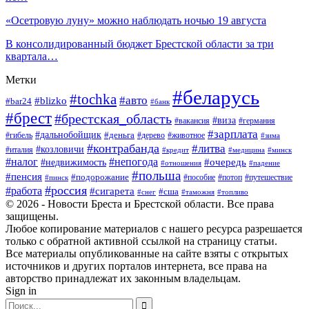
«Осетровую луну» можно наблюдать ночью 19 августа
В консолидированный бюджет Брестской области за три
квартала…
Метки
#беларусь
#tochka
#авто
#blizko
#bar24
#банк
#брест
#брестская_область
#виза
#вакансия
#германия
#зарплата
#дальнобойщик
#деньга
#гибель
#дерево
#животное
#зима
#контрабанда
#литва
#козловичи
#италия
#кредит
#минск
#медицина
#налог
#непогода
#очередь
#недвижимость
#отношения
#падение
#польша
#пенсия
#подорожание
#пособие
#потоп
#путешествие
#пинск
#россия
#работа
#сигарета
#сша
#таможня
#топливо
#снег
© 2026 - Новости Бреста и Брестской области. Все права
защищены.
Любое копирование материалов с нашего ресурса разрешается
только с обратной активной ссылкой на страницу статьи.
Все материалы опубликованные на сайте взяты с открытых
источников и других порталов интернета, все права на
авторство принадлежат их законным владельцам.
Sign in