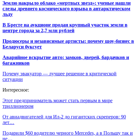
Землю накрыло облако «мертвых звезд»: ученые нашли
следы древнего космического взрыва в антарктическом
льду
В Бресте на аукционе продан крупный участок земли в
центре города за 2,7 млн рублей
Продюсеры и независимые артисты: почему шоу-бизнес в
Беларуси буксует
Аварийное вскрытие авто: замков, дверей, бардачков и
багажников
Почему эвакуатор — лучшее решение в критической
ситуации
Интересное:
Этот предприниматель может стать первым в мире
триллионером
От авиадвигателей для Ил-2 до гигантских скреперов: 90
лет…
Подарили $60 водителю черного Mercedes, а в Польшу так и
не…