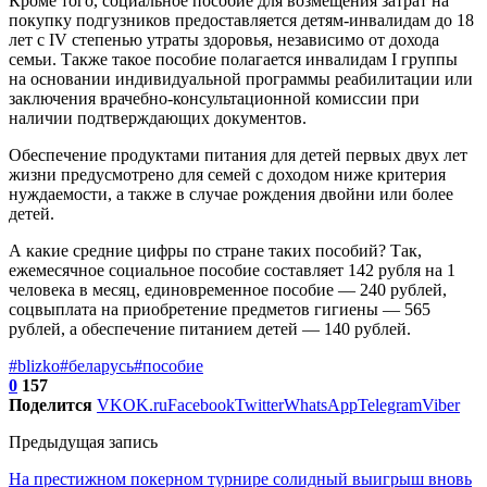
Кроме того, социальное пособие для возмещения затрат на
покупку подгузников предоставляется детям-инвалидам до 18
лет с IV степенью утраты здоровья, независимо от дохода
семьи. Также такое пособие полагается инвалидам I группы
на основании индивидуальной программы реабилитации или
заключения врачебно-консультационной комиссии при
наличии подтверждающих документов.
Обеспечение продуктами питания для детей первых двух лет
жизни предусмотрено для семей с доходом ниже критерия
нуждаемости, а также в случае рождения двойни или более
детей.
А какие средние цифры по стране таких пособий? Так,
ежемесячное социальное пособие составляет 142 рубля на 1
человека в месяц, единовременное пособие — 240 рублей,
соцвыплата на приобретение предметов гигиены — 565
рублей, а обеспечение питанием детей — 140 рублей.
#blizko
#беларусь
#пособие
0
157
Поделится
VK
OK.ru
Facebook
Twitter
WhatsApp
Telegram
Viber
Предыдущая запись
На престижном покерном турнире солидный выигрыш вновь