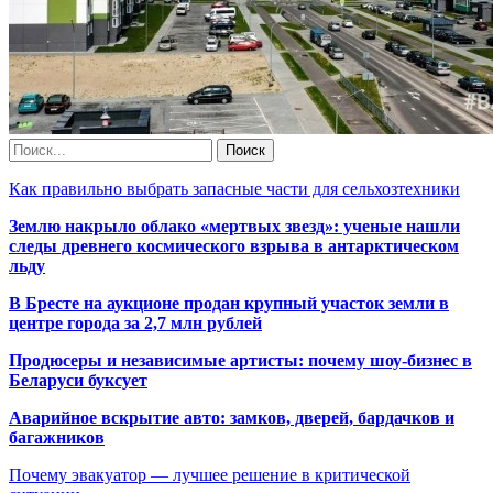
Как правильно выбрать запасные части для сельхозтехники
Землю накрыло облако «мертвых звезд»: ученые нашли
следы древнего космического взрыва в антарктическом
льду
В Бресте на аукционе продан крупный участок земли в
центре города за 2,7 млн рублей
Продюсеры и независимые артисты: почему шоу-бизнес в
Беларуси буксует
Аварийное вскрытие авто: замков, дверей, бардачков и
багажников
Почему эвакуатор — лучшее решение в критической