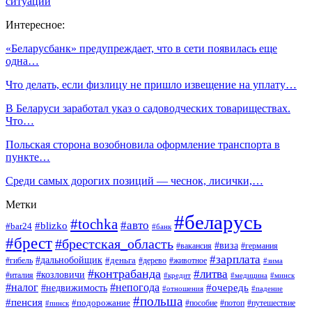
ситуации
Интересное:
«Беларусбанк» предупреждает, что в сети появилась еще
одна…
Что делать, если физлицу не пришло извещение на уплату…
В Беларуси заработал указ о садоводческих товариществах.
Что…
Польская сторона возобновила оформление транспорта в
пункте…
Среди самых дорогих позиций — чеснок, лисички,…
Метки
#беларусь
#tochka
#авто
#blizko
#bar24
#банк
#брест
#брестская_область
#виза
#вакансия
#германия
#зарплата
#дальнобойщик
#деньга
#гибель
#дерево
#животное
#зима
#контрабанда
#литва
#козловичи
#италия
#кредит
#минск
#медицина
#налог
#непогода
#очередь
#недвижимость
#отношения
#падение
#польша
#пенсия
#подорожание
#пособие
#потоп
#путешествие
#пинск