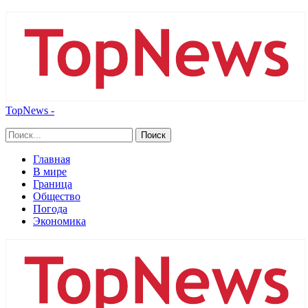
TopNews -
Главная
В мире
Граница
Общество
Погода
Экономика