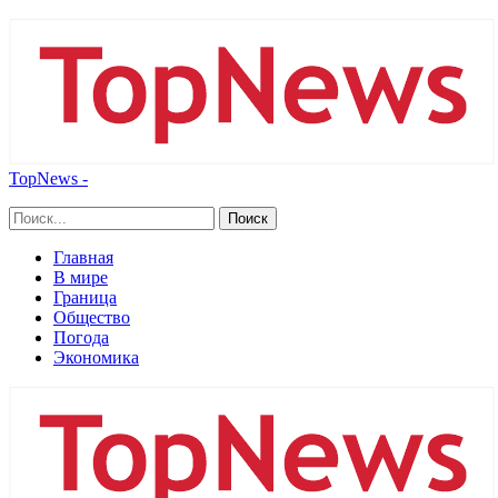
TopNews -
Главная
В мире
Граница
Общество
Погода
Экономика