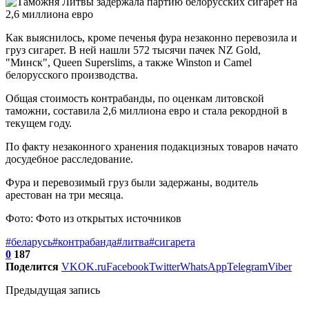
Как выяснилось, кроме печенья фура незаконно перевозила и
груз сигарет. В ней нашли 572 тысячи пачек NZ Gold,
"Минск", Queen Superslims, а также Winston и Camel
белорусского производства.
Общая стоимость контрабанды, по оценкам литовской
таможни, составила 2,6 миллиона евро и стала рекордной в
текущем году.
По факту незаконного хранения подакцизных товаров начато
досудебное расследование.
Фура и перевозимый груз были задержаны, водитель
арестован на три месяца.
Фото: Фото из открытых источников
#беларусь
#контрабанда
#литва
#сигарета
0
187
Поделится
VK
OK.ru
Facebook
Twitter
WhatsApp
Telegram
Viber
Предыдущая запись