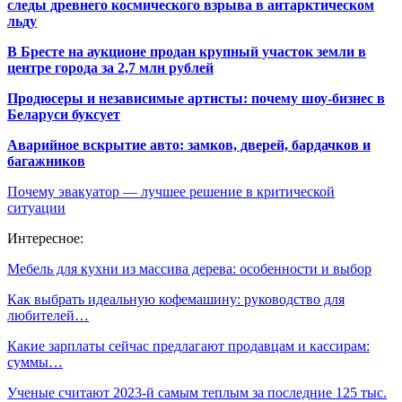
следы древнего космического взрыва в антарктическом
льду
В Бресте на аукционе продан крупный участок земли в
центре города за 2,7 млн рублей
Продюсеры и независимые артисты: почему шоу-бизнес в
Беларуси буксует
Аварийное вскрытие авто: замков, дверей, бардачков и
багажников
Почему эвакуатор — лучшее решение в критической
ситуации
Интересное:
Мебель для кухни из массива дерева: особенности и выбор
Как выбрать идеальную кофемашину: руководство для
любителей…
Какие зарплаты сейчас предлагают продавцам и кассирам:
суммы…
Ученые считают 2023-й самым теплым за последние 125 тыс.