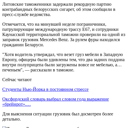
Литовские таможенники задержали рекордную партию
контрабандных белорусских сигарет, об этом сообщили в
пресс-службе ведомства.
Отмечается, что на минувшей неделе пограничники,
патрулирующие международную трассу Е67, и сотрудники
Каунасской территориальной таможни проверили на одной из
заправок грузовик Mercedes Benz. За рулем фуры находился
гражданин Беларуси.
"Хотя водитель утверждал, что везет груз мебели в Западную
Европу, офицеры были удивлены тем, что два задних поддона
внутри полуприцепа были загружены вовсе не мебелью, а…
печеньем", — рассказали в таможне.
Сейчас читают
Студенты Нью-Йорка в постоянном стрессе
Оксфордский словарь выбрал словом года выражение
«брейнрот».…
Для выяснения ситуации грузовик был досмотрен более
детально.