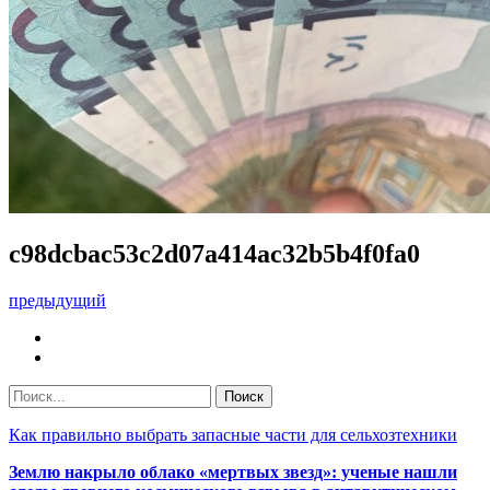
c98dcbac53c2d07a414ac32b5b4f0fa0
предыдущий
Как правильно выбрать запасные части для сельхозтехники
Землю накрыло облако «мертвых звезд»: ученые нашли