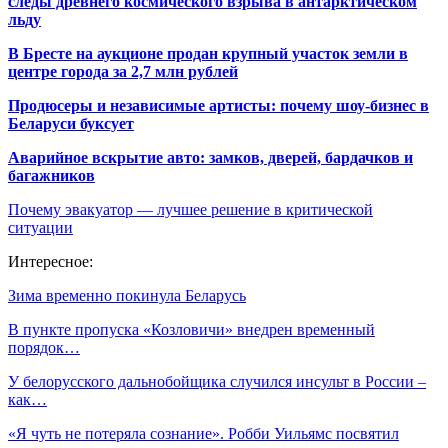
следы древнего космического взрыва в антарктическом
льду
В Бресте на аукционе продан крупный участок земли в
центре города за 2,7 млн рублей
Продюсеры и независимые артисты: почему шоу-бизнес в
Беларуси буксует
Аварийное вскрытие авто: замков, дверей, бардачков и
багажников
Почему эвакуатор — лучшее решение в критической
ситуации
Интересное:
Зима временно покинула Беларусь
В пункте пропуска «Козловичи» внедрен временный
порядок…
У белорусского дальнобойщика случился инсульт в России –
как…
«Я чуть не потеряла сознание». Робби Уильямс посвятил