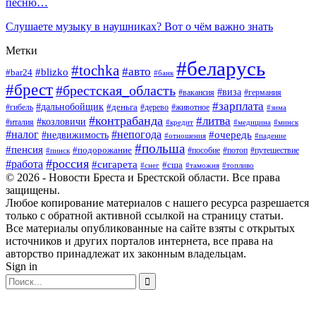
песню…
Слушаете музыку в наушниках? Вот о чём важно знать
Метки
#беларусь
#tochka
#авто
#blizko
#bar24
#банк
#брест
#брестская_область
#виза
#вакансия
#германия
#зарплата
#дальнобойщик
#деньга
#гибель
#дерево
#животное
#зима
#контрабанда
#литва
#козловичи
#италия
#кредит
#минск
#медицина
#налог
#непогода
#очередь
#недвижимость
#отношения
#падение
#польша
#пенсия
#подорожание
#пособие
#потоп
#путешествие
#пинск
#россия
#работа
#сигарета
#сша
#таможня
#топливо
#снег
© 2026 - Новости Бреста и Брестской области. Все права
защищены.
Любое копирование материалов с нашего ресурса разрешается
только с обратной активной ссылкой на страницу статьи.
Все материалы опубликованные на сайте взяты с открытых
источников и других порталов интернета, все права на
авторство принадлежат их законным владельцам.
Sign in