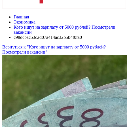
Главная
Экономика
Кого ищут на зарплату от 5000 рублей? Посмотрели
вакансии
c98dcbac53c2d07a414ac32b5b4f0fa0
Вернуться к "Кого ищут на зарплату от 5000 рублей?
Посмотрели вакансии"