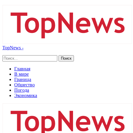
TopNews -
Главная
В мире
Граница
Общество
Погода
Экономика