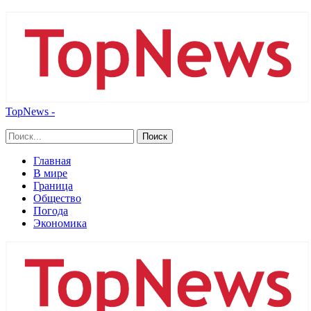
TopNews -
Главная
В мире
Граница
Общество
Погода
Экономика