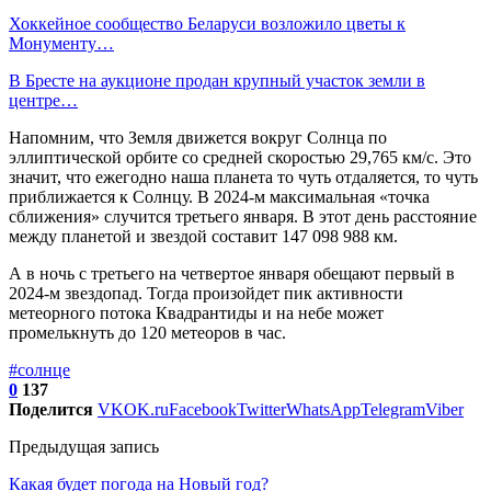
Хоккейное сообщество Беларуси возложило цветы к
Монументу…
В Бресте на аукционе продан крупный участок земли в
центре…
Напомним, что Земля движется вокруг Солнца по
эллиптической орбите со средней скоростью 29,765 км/с. Это
значит, что ежегодно наша планета то чуть отдаляется, то чуть
приближается к Солнцу. В 2024-м максимальная «‎точка
сближения» случится‎ третьего января. В этот день расстояние
между планетой и звездой составит 147 098 988 км.
А в ночь с третьего на четвертое января обещают первый в
2024-м звездопад. Тогда произойдет пик активности
метеорного потока Квадрантиды и на небе может
промелькнуть до 120 метеоров в час.
#солнце
0
137
Поделится
VK
OK.ru
Facebook
Twitter
WhatsApp
Telegram
Viber
Предыдущая запись
Какая будет погода на Новый год?