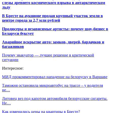
следы древнего космического взрыва в антарктическом
льду
В Бресте на аукционе продан крупный участок земли в
центре города за 2,7 млн рублей
Продюсеры и независимые артисты: почему шоу-бизнес в
Беларуси буксует
Аварийное вскрытие авто: замков, дверей, бардачков и
багажников
Почему эвакуатор — лучшее решение в критической
ситуации
Интересное:
МИД прокомментировал нападение на белоруску в Варшаве
Таможня остановила микроавтобус на трассе – у водителя
не…
Литовец вез под капотом автомобиля белорусские сигареты.
Не…
Как изменились цены на квартиры в Бресте?