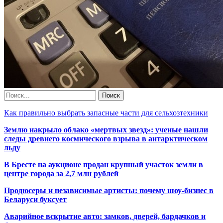
Как правильно выбрать запасные части для сельхозтехники
Землю накрыло облако «мертвых звезд»: ученые нашли
следы древнего космического взрыва в антарктическом
льду
В Бресте на аукционе продан крупный участок земли в
центре города за 2,7 млн рублей
Продюсеры и независимые артисты: почему шоу-бизнес в
Беларуси буксует
Аварийное вскрытие авто: замков, дверей, бардачков и