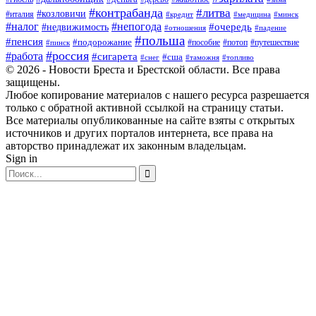
#контрабанда
#литва
#козловичи
#италия
#кредит
#минск
#медицина
#налог
#непогода
#очередь
#недвижимость
#отношения
#падение
#польша
#пенсия
#подорожание
#пособие
#потоп
#путешествие
#пинск
#россия
#работа
#сигарета
#сша
#таможня
#топливо
#снег
© 2026 - Новости Бреста и Брестской области. Все права
защищены.
Любое копирование материалов с нашего ресурса разрешается
только с обратной активной ссылкой на страницу статьи.
Все материалы опубликованные на сайте взяты с открытых
источников и других порталов интернета, все права на
авторство принадлежат их законным владельцам.
Sign in