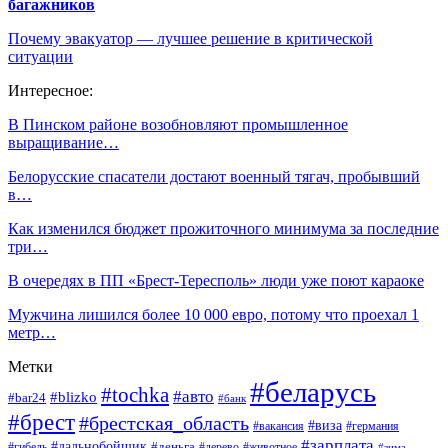
багажников
Почему эвакуатор — лучшее решение в критической
ситуации
Интересное:
В Пинском районе возобновляют промышленное
выращивание…
Белорусские спасатели достают военный тягач, пробывший
в…
Как изменился бюджет прожиточного минимума за последние
три…
В очередях в ПП «Брест-Тересполь» люди уже поют караоке
Мужчина лишился более 10 000 евро, потому что проехал 1
метр…
Метки
#беларусь
#tochka
#авто
#blizko
#bar24
#банк
#брест
#брестская_область
#виза
#вакансия
#германия
#зарплата
#дальнобойщик
#деньга
#гибель
#дерево
#животное
#зима