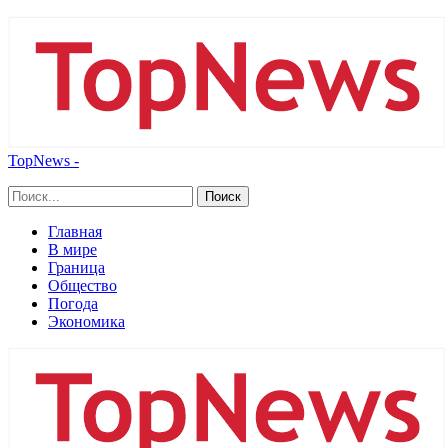
TopNews -
Главная
В мире
Граница
Общество
Погода
Экономика