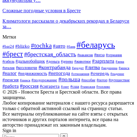
аккумуляторы у…
Сложные погодные условия в Бресте
Климатологи рассказали о декабрьских рекордах в Беларуси
за…
Метки
#беларусь
#tochka
#авто
#blizko
#bar24
#банк
#брест
#брестская_область
#виза
#вакансия
#германия
#зарплата
#дальнобойщик
#деньга
#гибель
#дерево
#животное
#зима
#контрабанда
#литва
#козловичи
#италия
#кредит
#минск
#медицина
#налог
#непогода
#очередь
#недвижимость
#отношения
#падение
#польша
#пенсия
#подорожание
#пособие
#потоп
#путешествие
#пинск
#россия
#работа
#сигарета
#сша
#таможня
#топливо
#снег
© 2026 - Новости Бреста и Брестской области. Все права
защищены.
Любое копирование материалов с нашего ресурса разрешается
только с обратной активной ссылкой на страницу статьи.
Все материалы опубликованные на сайте взяты с открытых
источников и других порталов интернета, все права на
авторство принадлежат их законным владельцам.
Sign in