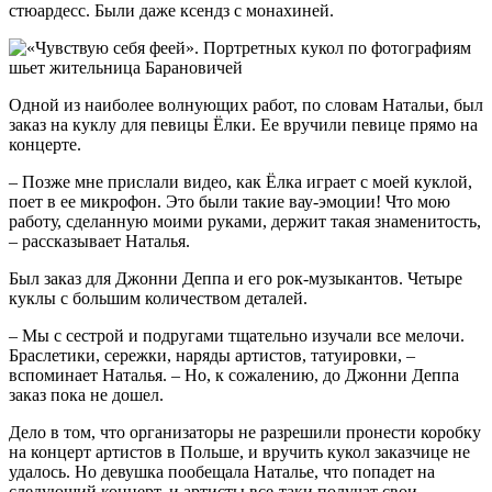
стюардесс. Были даже ксендз с монахиней.
Одной из наиболее волнующих работ, по словам Натальи, был
заказ на куклу для певицы Ёлки. Ее вручили певице прямо на
концерте.
– Позже мне прислали видео, как Ёлка играет с моей куклой,
поет в ее микрофон. Это были такие вау-эмоции! Что мою
работу, сделанную моими руками, держит такая знаменитость,
– рассказывает Наталья.
Был заказ для Джонни Деппа и его рок-музыкантов. Четыре
куклы с большим количеством деталей.
– Мы с сестрой и подругами тщательно изучали все мелочи.
Браслетики, сережки, наряды артистов, татуировки, –
вспоминает Наталья. – Но, к сожалению, до Джонни Деппа
заказ пока не дошел.
Дело в том, что организаторы не разрешили пронести коробку
на концерт артистов в Польше, и вручить кукол заказчице не
удалось. Но девушка пообещала Наталье, что попадет на
следующий концерт, и артисты все-таки получат свои