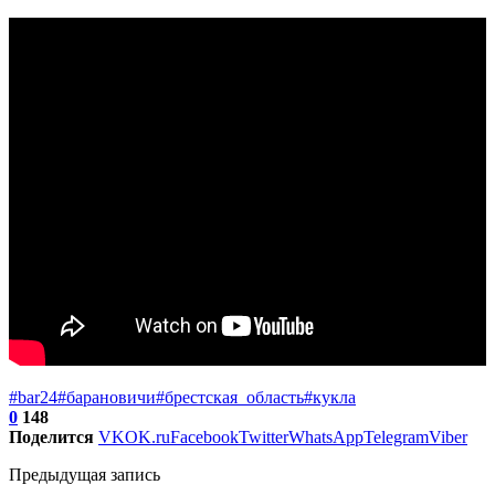
#bar24
#барановичи
#брестская_область
#кукла
0
148
Поделится
VK
OK.ru
Facebook
Twitter
WhatsApp
Telegram
Viber
Предыдущая запись