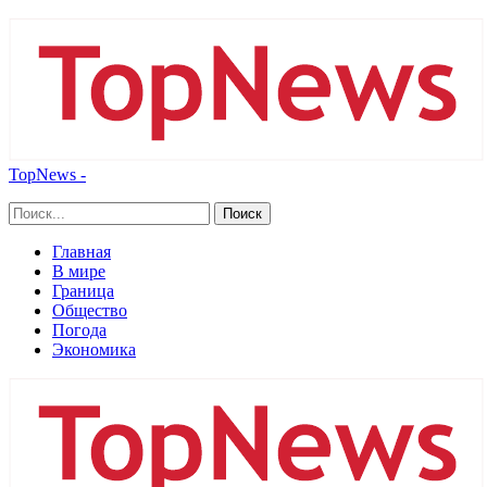
TopNews -
Главная
В мире
Граница
Общество
Погода
Экономика