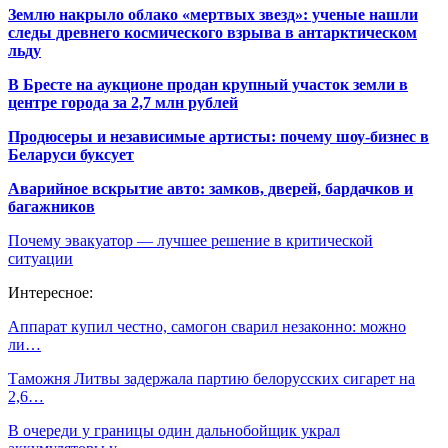
Землю накрыло облако «мертвых звезд»: ученые нашли
следы древнего космического взрыва в антарктическом
льду
В Бресте на аукционе продан крупный участок земли в
центре города за 2,7 млн рублей
Продюсеры и независимые артисты: почему шоу-бизнес в
Беларуси буксует
Аварийное вскрытие авто: замков, дверей, бардачков и
багажников
Почему эвакуатор — лучшее решение в критической
ситуации
Интересное:
Аппарат купил честно, самогон сварил незаконно: можно
ли…
Таможня Литвы задержала партию белорусских сигарет на
2,6…
В очереди у границы один дальнобойщик украл