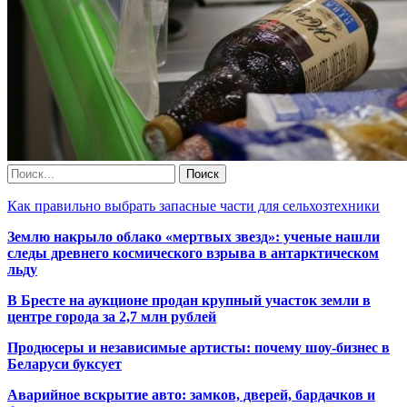
Как правильно выбрать запасные части для сельхозтехники
Землю накрыло облако «мертвых звезд»: ученые нашли
следы древнего космического взрыва в антарктическом
льду
В Бресте на аукционе продан крупный участок земли в
центре города за 2,7 млн рублей
Продюсеры и независимые артисты: почему шоу-бизнес в
Беларуси буксует
Аварийное вскрытие авто: замков, дверей, бардачков и