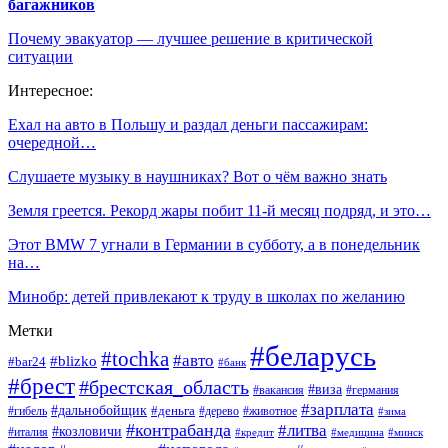
багажников
Почему эвакуатор — лучшее решение в критической
ситуации
Интересное:
Ехал на авто в Польшу и раздал деньги пассажирам:
очередной…
Слушаете музыку в наушниках? Вот о чём важно знать
Земля греется. Рекорд жары побит 11-й месяц подряд, и это…
Этот BMW 7 угнали в Германии в субботу, а в понедельник
на…
Минобр: детей привлекают к труду в школах по желанию
Метки
#беларусь
#tochka
#авто
#blizko
#bar24
#банк
#брест
#брестская_область
#виза
#вакансия
#германия
#зарплата
#дальнобойщик
#деньга
#гибель
#дерево
#животное
#зима
#контрабанда
#литва
#козловичи
#италия
#кредит
#минск
#медицина