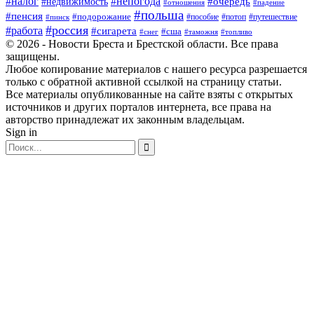
#налог
#непогода
#очередь
#недвижимость
#отношения
#падение
#польша
#пенсия
#подорожание
#пособие
#потоп
#путешествие
#пинск
#россия
#работа
#сигарета
#сша
#таможня
#топливо
#снег
© 2026 - Новости Бреста и Брестской области. Все права
защищены.
Любое копирование материалов с нашего ресурса разрешается
только с обратной активной ссылкой на страницу статьи.
Все материалы опубликованные на сайте взяты с открытых
источников и других порталов интернета, все права на
авторство принадлежат их законным владельцам.
Sign in