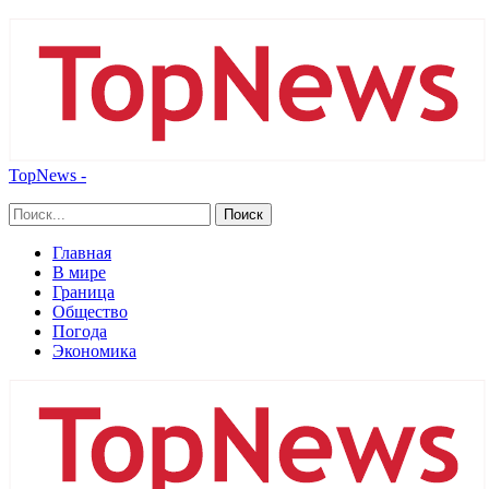
TopNews -
Главная
В мире
Граница
Общество
Погода
Экономика