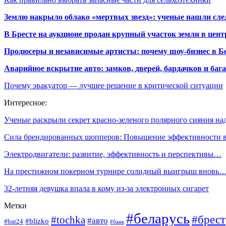
Землю накрыло облако «мертвых звезд»: ученые нашли сле
В Бресте на аукционе продан крупный участок земли в центр
Продюсеры и независимые артисты: почему шоу-бизнес в Бе
Аварийное вскрытие авто: замков, дверей, бардачков и ба
Почему эвакуатор — лучшее решение в критической ситуации
Интересное:
Ученые раскрыли секрет красно-зеленого полярного сияния н
Сила брендированных шопперов: Повышение эффективности
Электродвигатели: развитие, эффективность и перспективы…
На престижном покерном турнире солидный выигрыш вновь
32-летняя девушка впала в кому из-за электронных сигарет
Метки
#беларусь
#брест
#tochka
#авто
#blizko
#bar24
#банк