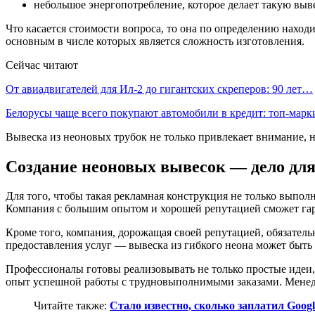
небольшое энергопотребление, которое делает такую выв
Что касается стоимости вопроса, то она по определению наход
основным в числе которых является сложность изготовления.
Сейчас читают
От авиадвигателей для Ил-2 до гигантских скреперов: 90 лет…
Белорусы чаще всего покупают автомобили в кредит: топ‑мар
Вывеска из неоновых трубок не только привлекает внимание, н
Создание неоновых вывесок — дело дл
Для того, чтобы такая рекламная конструкция не только выпо
Компания с большим опытом и хорошей репутацией сможет гара
Кроме того, компания, дорожащая своей репутацией, обязател
предоставления услуг — вывеска из гибкого неона может быть 
Профессионалы готовы реализовывать не только простые идеи
опыт успешной работы с трудновыполнимыми заказами. Менедже
Читайте также:
Стало известно, сколько заплатил Goog