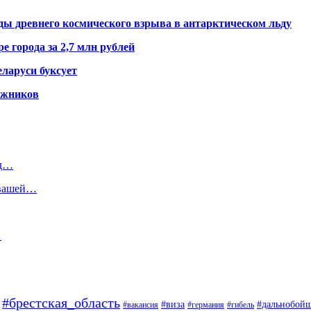
ды древнего космического взрыва в антарктическом льду
е города за 2,7 млн рублей
ларуси буксует
гажников
ад…
 вашей…
…
#брестская_область
#дальнобой
#виза
#вакансия
#германия
#гибель