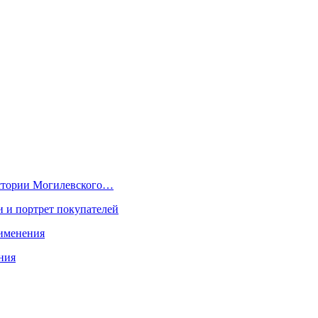
 истории Могилевского…
и и портрет покупателей
рименения
ния