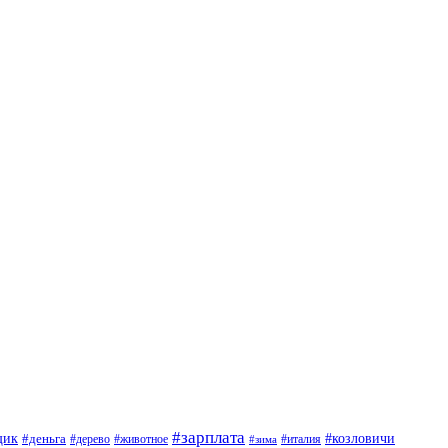
#зарплата
щик
#деньга
#козловичи
#дерево
#животное
#италия
#зима