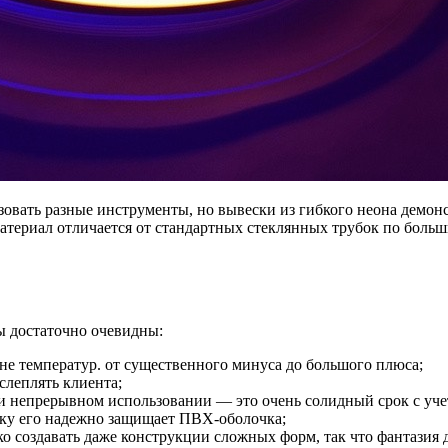
ьзовать разные инструменты, но вывески из гибкого неона дем
материал отличается от стандартных стеклянных трубок по боль
ы достаточно очевидны:
не температур. от существенного минуса до большого плюса;
слеплять клиента;
при непрерывном использовании — это очень солидный срок с уч
льку его надежно защищает ПВХ-оболочка;
ко создавать даже конструкции сложных форм, так что фантазия