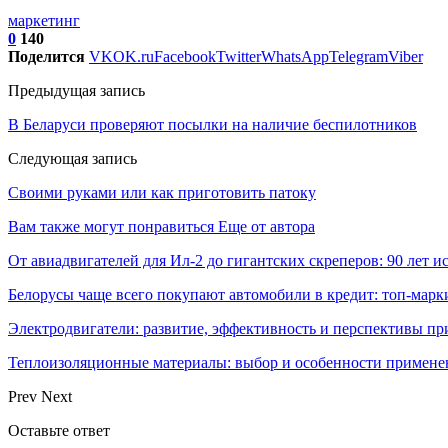
маркетинг
0
140
Поделится
VK
OK.ru
Facebook
Twitter
WhatsApp
Telegram
Viber
Предыдущая запись
В Беларуси проверяют посылки на наличие беспилотников
Следующая запись
Своими руками или как приготовить патоку
Вам также могут понравиться
Еще от автора
От авиадвигателей для Ил-2 до гигантских скреперов: 90 лет
Белорусы чаще всего покупают автомобили в кредит: топ‑марк
Электродвигатели: развитие, эффективность и перспективы п
Теплоизоляционные материалы: выбор и особенности примене
Prev
Next
Оставьте ответ