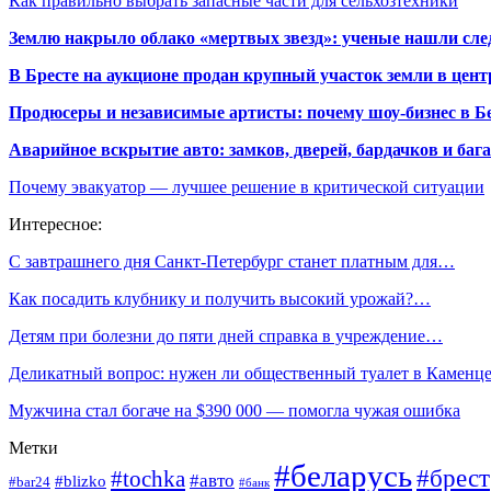
Как правильно выбрать запасные части для сельхозтехники
Землю накрыло облако «мертвых звезд»: ученые нашли сле
В Бресте на аукционе продан крупный участок земли в центр
Продюсеры и независимые артисты: почему шоу-бизнес в Бе
Аварийное вскрытие авто: замков, дверей, бардачков и ба
Почему эвакуатор — лучшее решение в критической ситуации
Интересное:
С завтрашнего дня Санкт-Петербург станет платным для…
Как посадить клубнику и получить высокий урожай?…
Детям при болезни до пяти дней справка в учреждение…
Деликатный вопрос: нужен ли общественный туалет в Каменц
Мужчина стал богаче на $390 000 — помогла чужая ошибка
Метки
#беларусь
#брест
#tochka
#авто
#blizko
#bar24
#банк