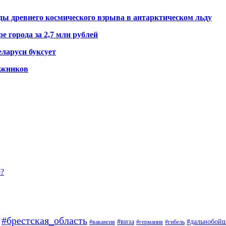
ды древнего космического взрыва в антарктическом льду
е города за 2,7 млн рублей
ларуси буксует
гажников
е?
#брестская_область
#дальнобой
#виза
#вакансия
#германия
#гибель