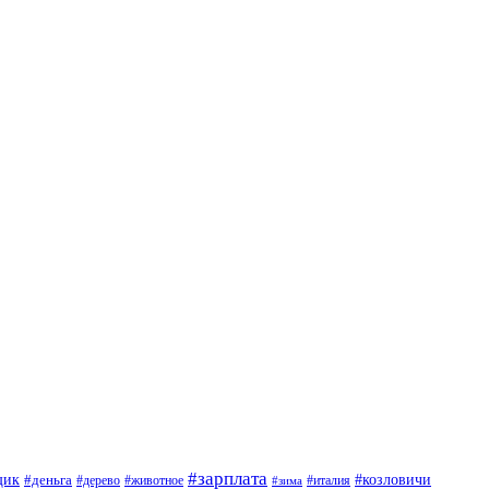
#зарплата
щик
#деньга
#козловичи
#дерево
#животное
#италия
#зима