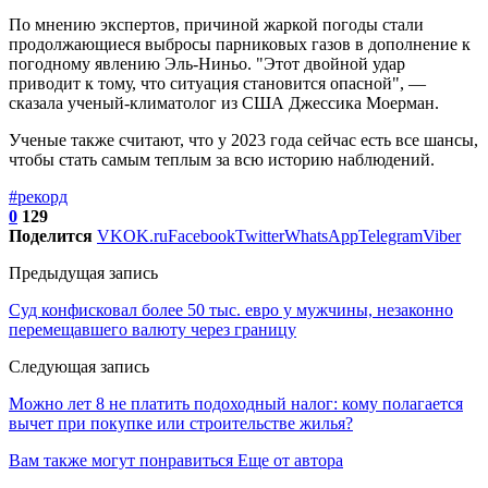
По мнению экспертов, причиной жаркой погоды стали
продолжающиеся выбросы парниковых газов в дополнение к
погодному явлению Эль-Ниньо. "Этот двойной удар
приводит к тому, что ситуация становится опасной", —
сказала ученый-климатолог из США Джессика Моерман.
Ученые также считают, что у 2023 года сейчас есть все шансы,
чтобы стать самым теплым за всю историю наблюдений.
#рекорд
0
129
Поделится
VK
OK.ru
Facebook
Twitter
WhatsApp
Telegram
Viber
Предыдущая запись
Суд конфисковал более 50 тыс. евро у мужчины, незаконно
перемещавшего валюту через границу
Следующая запись
Можно лет 8 не платить подоходный налог: кому полагается
вычет при покупке или строительстве жилья?
Вам также могут понравиться
Еще от автора