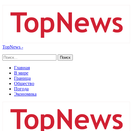
TopNews -
Главная
В мире
Граница
Общество
Погода
Экономика