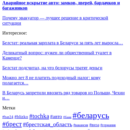
Аварийное вскрытие авто: замков, дверей, бардачков и
багажников
Почему эвакуатор — лучшее решение в критической
ситуации
Интересное:
Белстат: реальная зарплата в Беларуси за пять лет выросла…
Деликатный вопрос: нужен ли общественный туалет в
Каменце?
Белстат подсчитал, на что белорусы тратят деньги
Можно лет 8 не платить подоходный налог: кому
полагается…
В Беларусь запретили ввозить ряд товаров из Польши, Чехии
и…
Метки
#беларусь
#tochka
#авто
#blizko
#bar24
#банк
#брест
#брестская_область
#виза
#вакансия
#германия