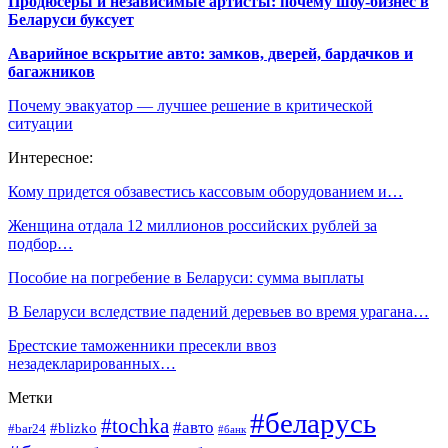
Продюсеры и независимые артисты: почему шоу-бизнес в
Беларуси буксует
Аварийное вскрытие авто: замков, дверей, бардачков и
багажников
Почему эвакуатор — лучшее решение в критической
ситуации
Интересное:
Кому придется обзавестись кассовым оборудованием и…
Женщина отдала 12 миллионов российских рублей за
подбор…
Пособие на погребение в Беларуси: сумма выплаты
В Беларуси вследствие падений деревьев во время урагана…
Брестские таможенники пресекли ввоз
незадекларированных…
Метки
#беларусь
#tochka
#авто
#blizko
#bar24
#банк