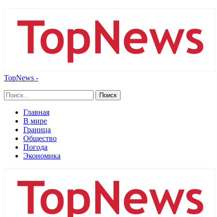
TopNews -
Главная
В мире
Граница
Общество
Погода
Экономика