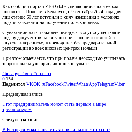
Как сообщил портал VFS Global, являющийся партнером
посольства Польши в Беларуси, с 9 сентября 2024 года для
лиц старше 60 лет вступили в силу изменения в условиях
подачи заявлений на получение польской визы.
С указанной даты пожилые белорусы могут осуществлять
подачу документов на визу по приглашению от детей и
внуков, заверенному в воеводстве, без предварительной
регистрации во всех визовых центрах Польши.
При этом отмечается, что при подаче необходимо учитывать
территориальную юрисдикцию консульств.
#беларусь
#виза
#польша
0
134
Поделится
VK
OK.ru
Facebook
Twitter
WhatsApp
Telegram
Viber
Предыдущая запись
Этот предприниматель может стать первым в мире
триллионером
Следующая запись
В Беларуси может появиться новый налог. Что за он?