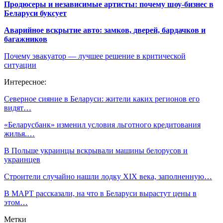
Продюсеры и независимые артисты: почему шоу-бизнес в
Беларуси буксует
Аварийное вскрытие авто: замков, дверей, бардачков и
багажников
Почему эвакуатор — лучшее решение в критической
ситуации
Интересное:
Северное сияние в Беларуси: жители каких регионов его
видят…
«Беларусбанк» изменил условия льготного кредитования
жилья.…
В Польше украинцы вскрывали машины белорусов и
украинцев
Строители случайно нашли лодку XIX века, заполненную…
В МАРТ рассказали, на что в Беларуси вырастут цены в
этом…
Метки