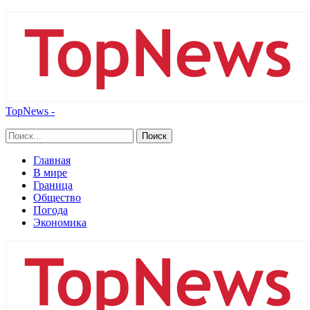
TopNews -
Главная
В мире
Граница
Общество
Погода
Экономика