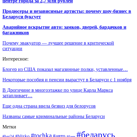
центре города за 2,7 млн рублей
Продюсеры и независимые артисты: почему шоу-бизнес в
Беларуси буксует
Аварийное вскрытие авто: замков, дверей, бардачков и
багажников
Почему эвакуатор — лучшее решение в критической
ситуации
Интересное:
Блогер из США показал магазинные полки, уставленные…
Некоторые пособия и пенсии вырастут в Беларуси с 1 ноября
В Дрогичине в многоэтажке по улице Карла Маркса
затапливает…
Еще одна страна ввела безвиз для белорусов
Названы самые криминальные районы Беларуси
Метки
#беларусь
#tochka
#авто
#blizko
#bar24
#банк