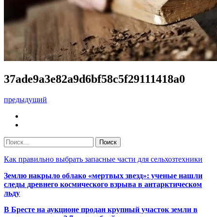
37ade9a3e82a9d6bf58c5f29111418a0
предыдущий
Как правильно выбрать запасные части для сельхозтехники
Землю накрыло облако «мертвых звезд»: ученые нашли
следы древнего космического взрыва в антарктическом
льду
В Бресте на аукционе продан крупный участок земли в