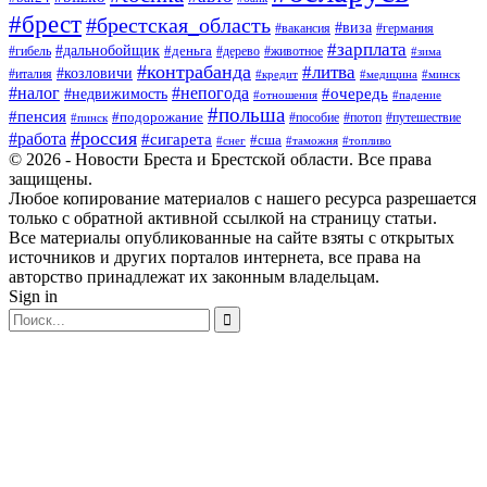
#брест
#брестская_область
#виза
#вакансия
#германия
#зарплата
#дальнобойщик
#деньга
#гибель
#дерево
#животное
#зима
#контрабанда
#литва
#козловичи
#италия
#кредит
#минск
#медицина
#налог
#непогода
#очередь
#недвижимость
#отношения
#падение
#польша
#пенсия
#подорожание
#пособие
#потоп
#путешествие
#пинск
#россия
#работа
#сигарета
#сша
#таможня
#топливо
#снег
© 2026 - Новости Бреста и Брестской области. Все права
защищены.
Любое копирование материалов с нашего ресурса разрешается
только с обратной активной ссылкой на страницу статьи.
Все материалы опубликованные на сайте взяты с открытых
источников и других порталов интернета, все права на
авторство принадлежат их законным владельцам.
Sign in