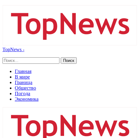
TopNews -
Главная
В мире
Граница
Общество
Погода
Экономика