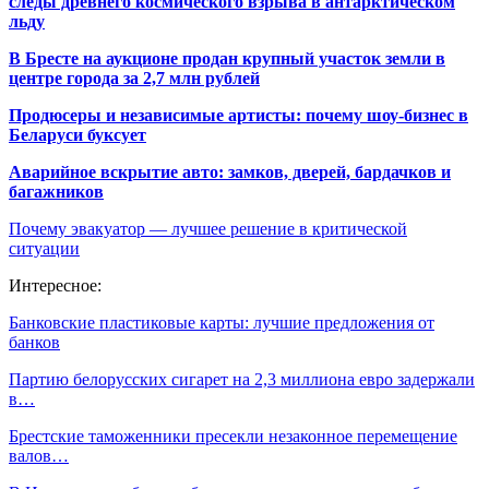
следы древнего космического взрыва в антарктическом
льду
В Бресте на аукционе продан крупный участок земли в
центре города за 2,7 млн рублей
Продюсеры и независимые артисты: почему шоу-бизнес в
Беларуси буксует
Аварийное вскрытие авто: замков, дверей, бардачков и
багажников
Почему эвакуатор — лучшее решение в критической
ситуации
Интересное:
Банковские пластиковые карты: лучшие предложения от
банков
Партию белорусских сигарет на 2,3 миллиона евро задержали
в…
Брестские таможенники пресекли незаконное перемещение
валов…