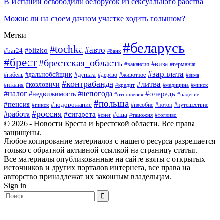
В Испании освободили белорусок из сексуального рабства
Можно ли на своем дачном участке ходить голышом?
Метки
#беларусь
#tochka
#авто
#blizko
#bar24
#банк
#брест
#брестская_область
#виза
#вакансия
#германия
#зарплата
#дальнобойщик
#деньга
#гибель
#дерево
#животное
#зима
#контрабанда
#литва
#козловичи
#италия
#кредит
#минск
#медицина
#налог
#непогода
#очередь
#недвижимость
#отношения
#падение
#польша
#пенсия
#подорожание
#пособие
#потоп
#путешествие
#пинск
#россия
#работа
#сигарета
#сша
#таможня
#топливо
#снег
© 2026 - Новости Бреста и Брестской области. Все права
защищены.
Любое копирование материалов с нашего ресурса разрешается
только с обратной активной ссылкой на страницу статьи.
Все материалы опубликованные на сайте взяты с открытых
источников и других порталов интернета, все права на
авторство принадлежат их законным владельцам.
Sign in