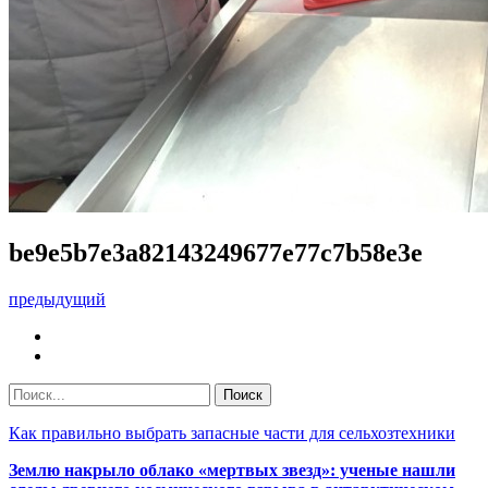
be9e5b7e3a82143249677e77c7b58e3e
предыдущий
Как правильно выбрать запасные части для сельхозтехники
Землю накрыло облако «мертвых звезд»: ученые нашли