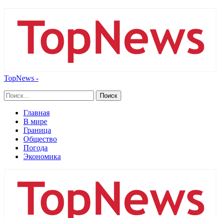
TopNews -
Главная
В мире
Граница
Общество
Погода
Экономика