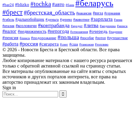
#беларусь
#tochka
#авто
#blizko
#bar24
#банк
#брест
#брестская_область
#виза
#вакансия
#германия
#зарплата
#дальнобойщик
#деньга
#гибель
#дерево
#животное
#зима
#контрабанда
#литва
#козловичи
#италия
#кредит
#минск
#медицина
#налог
#непогода
#очередь
#недвижимость
#отношения
#падение
#польша
#пенсия
#подорожание
#пособие
#потоп
#путешествие
#пинск
#россия
#работа
#сигарета
#сша
#таможня
#топливо
#снег
© 2026 - Новости Бреста и Брестской области. Все права
защищены.
Любое копирование материалов с нашего ресурса разрешается
только с обратной активной ссылкой на страницу статьи.
Все материалы опубликованные на сайте взяты с открытых
источников и других порталов интернета, все права на
авторство принадлежат их законным владельцам.
Sign in