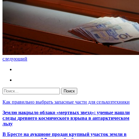
следующий
Как правильно выбрать запасные части для сельхозтехники
Землю накрыло облако «мертвых звезд»: ученые нашли
следы древнего космического взрыва в антарктическом
льду
В Бресте на аукционе продан крупный участок земли в