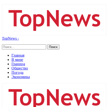
TopNews -
Главная
В мире
Граница
Общество
Погода
Экономика