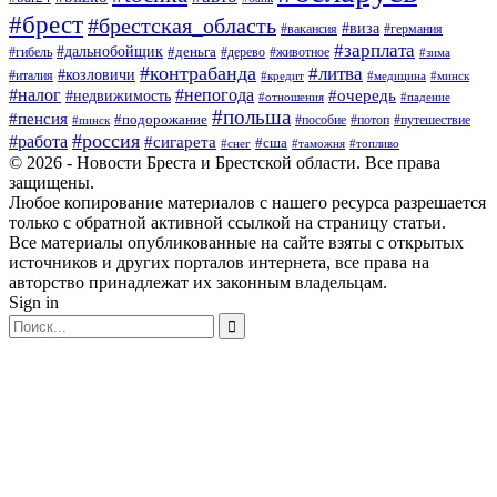
#брест
#брестская_область
#виза
#вакансия
#германия
#зарплата
#дальнобойщик
#деньга
#гибель
#дерево
#животное
#зима
#контрабанда
#литва
#козловичи
#италия
#кредит
#минск
#медицина
#налог
#непогода
#очередь
#недвижимость
#отношения
#падение
#польша
#пенсия
#подорожание
#пособие
#потоп
#путешествие
#пинск
#россия
#работа
#сигарета
#сша
#таможня
#топливо
#снег
© 2026 - Новости Бреста и Брестской области. Все права
защищены.
Любое копирование материалов с нашего ресурса разрешается
только с обратной активной ссылкой на страницу статьи.
Все материалы опубликованные на сайте взяты с открытых
источников и других порталов интернета, все права на
авторство принадлежат их законным владельцам.
Sign in