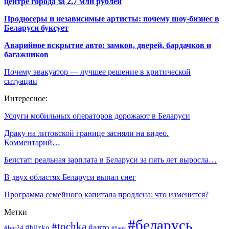
центре города за 2,7 млн рублей
Продюсеры и независимые артисты: почему шоу-бизнес в
Беларуси буксует
Аварийное вскрытие авто: замков, дверей, бардачков и
багажников
Почему эвакуатор — лучшее решение в критической
ситуации
Интересное:
Услуги мобильных операторов дорожают в Беларуси
Драку на литовской границе засняли на видео.
Комментарий…
Белстат: реальная зарплата в Беларуси за пять лет выросла…
В двух областях Беларуси выпал снег
Программа семейного капитала продлена: что изменится?
Метки
#беларусь
#tochka
#авто
#blizko
#bar24
#банк