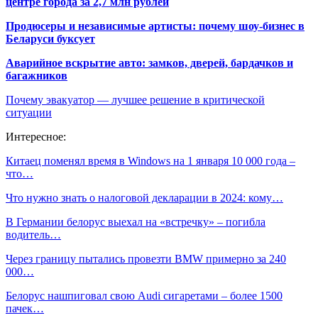
центре города за 2,7 млн рублей
Продюсеры и независимые артисты: почему шоу-бизнес в
Беларуси буксует
Аварийное вскрытие авто: замков, дверей, бардачков и
багажников
Почему эвакуатор — лучшее решение в критической
ситуации
Интересное:
Китаец поменял время в Windows на 1 января 10 000 года –
что…
Что нужно знать о налоговой декларации в 2024: кому…
В Германии белорус выехал на «встречку» – погибла
водитель…
Через границу пытались провезти BMW примерно за 240
000…
Белорус нашпиговал свою Audi сигаретами – более 1500
пачек…