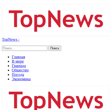
TopNews -
Главная
В мире
Граница
Общество
Погода
Экономика