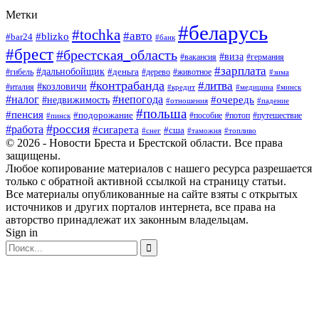
Метки
#беларусь
#tochka
#авто
#blizko
#bar24
#банк
#брест
#брестская_область
#виза
#вакансия
#германия
#зарплата
#дальнобойщик
#деньга
#гибель
#дерево
#животное
#зима
#контрабанда
#литва
#козловичи
#италия
#кредит
#минск
#медицина
#налог
#непогода
#очередь
#недвижимость
#отношения
#падение
#польша
#пенсия
#подорожание
#пособие
#потоп
#путешествие
#пинск
#россия
#работа
#сигарета
#сша
#таможня
#топливо
#снег
© 2026 - Новости Бреста и Брестской области. Все права
защищены.
Любое копирование материалов с нашего ресурса разрешается
только с обратной активной ссылкой на страницу статьи.
Все материалы опубликованные на сайте взяты с открытых
источников и других порталов интернета, все права на
авторство принадлежат их законным владельцам.
Sign in