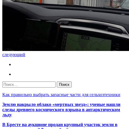
следующий
Как правильно выбрать запасные части для сельхозтехники
Землю накрыло облако «мертвых звезд»: ученые нашли
следы древнего космического взрыва в антарктическом
льду
В Бресте на аукционе продан крупный участок земли в