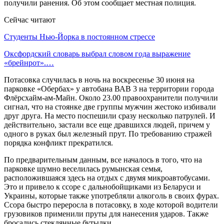
получили ранения. Об этом сообщает местная полиция.
Сейчас читают
Студенты Нью-Йорка в постоянном стрессе
Оксфордский словарь выбрал словом года выражение
«брейнрот».…
Потасовка случилась в ночь на воскресенье 30 июня на
парковке «Обербах» у автобана ВАВ 3 на территории города
Флёрсхайм-ам-Майн. Около 23.00 правоохранители получили
сигнал, что на стоянке две группы мужчин жестоко избивали
друг друга. На место поспешили сразу несколько патрулей. И
действительно, застали все еще дравшихся людей, причем у
одного в руках был железный прут. По требованию стражей
порядка конфликт прекратился.
По предварительным данным, все началось в того, что на
парковке шумно веселилась румынская семья,
расположившаяся здесь на отдых с двумя микроавтобусами.
Это и привело к ссоре с дальнобойщиками из Беларуси и
Украины, которые также употребляли алкоголь в своих фурах.
Ссора быстро переросла в потасовку, в ходе которой водители
грузовиков применили пруты для нанесения ударов. Также
бросались стеклянные бутылки.