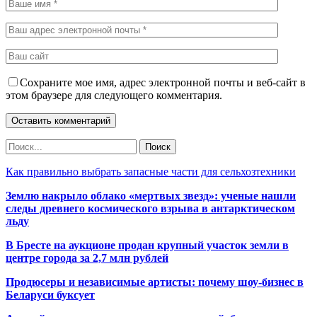
Сохраните мое имя, адрес электронной почты и веб-сайт в
этом браузере для следующего комментария.
Как правильно выбрать запасные части для сельхозтехники
Землю накрыло облако «мертвых звезд»: ученые нашли
следы древнего космического взрыва в антарктическом
льду
В Бресте на аукционе продан крупный участок земли в
центре города за 2,7 млн рублей
Продюсеры и независимые артисты: почему шоу-бизнес в
Беларуси буксует