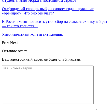
Студенты Нью-Йорка в постоянном стрессе
Оксфордский словарь выбрал словом года выражение
«брейнрот». Что оно означает?
В России хотят повысить утильсбор на сельхозтехнику в 5 раз
— как это коснется…
Умер известный кот-гигант Крошик
Prev
Next
Оставьте ответ
Ваш электронный адрес не будет опубликован.