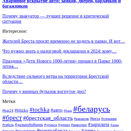
Аварийное вскрытие авто: замков, дверей, бардачков и
багажников
Почему эвакуатор — лучшее решение в критической
ситуации
Интересное:
Жителей Бреста просят временно не ходить в парки. И вот…
Что нужно знать о налоговой декларации в 2024: кому…
Праздник «Дети Нового 1000-летия» прошел в Парке 1000-
летия…
Вследствие сильного ветра на территории Брестской
области…
Почему у винных бутылок вогнутое дно?
Метки
#беларусь
#tochka
#авто
#blizko
#bar24
#банк
#брест
#брестская_область
#виза
#вакансия
#германия
#зарплата
#дальнобойщик
#деньга
#гибель
#дерево
#животное
#зима
#контрабанда
#литва
#козловичи
#италия
#кредит
#минск