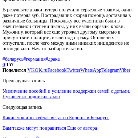
В результате драки пятеро получили серьезные травмы, один
даже потерял зуб. Пострадавших скорая помощь доставила в
различные больницы. Поскольку все участники были в
значительной степени пьяны, у них взяли образцы крови.
Мужчину, который все еще угрожал другому смертью в
присутствии полиции, взяли под стражу. Остальных
отпустили, после чего между ними никаких инцидентов не
последовало. Начато разбирательство.
#беларусь
#германия
#драка
0
157
Поделится
VK
OK.ru
Facebook
Twitter
WhatsApp
Telegram
Viber
Предыдущая запись
Увеличение пособий и усиление поддержки семей с детьми.
Лукашенко подписал закон
Следующая запись
Какие машины сейчас везут из Европы в Беларусь
Вам также могут понравиться
Еще от автора