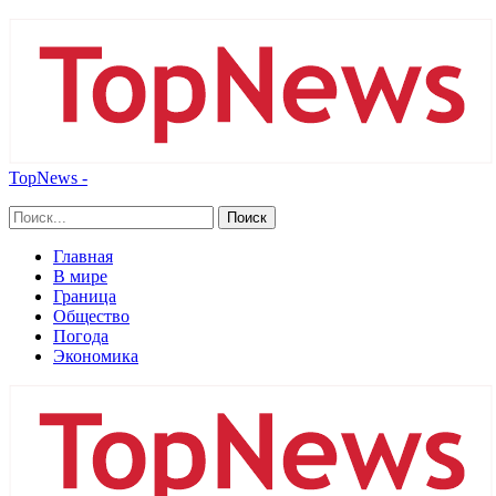
TopNews -
Главная
В мире
Граница
Общество
Погода
Экономика