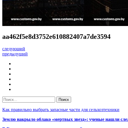
aa462f5e8d3752e610882407a7de3594
следующий
предыдущий
Как правильно выбрать запасные части для сельхозтехники
Землю накрыло облако «мертвых звезд»: ученые нашли сле