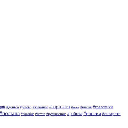
#зарплата
щик
#деньга
#козловичи
#дерево
#животное
#италия
#зима
#польша
#россия
#работа
#сигарета
#пособие
#потоп
#путешествие