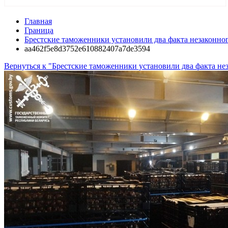
Главная
Граница
Брестские таможенники установили два факта незаконног
aa462f5e8d3752e610882407a7de3594
Вернуться к "Брестские таможенники установили два факта не