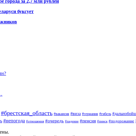
е города за 2,7 млн рублей
ларуси буксует
гажников
ин?
ю…
#брестская_область
#дальнобой
#виза
#вакансия
#германия
#гибель
#непогода
#очередь
#пенсия
ь
#подорожание
#отношения
#падение
#пинск
щены.