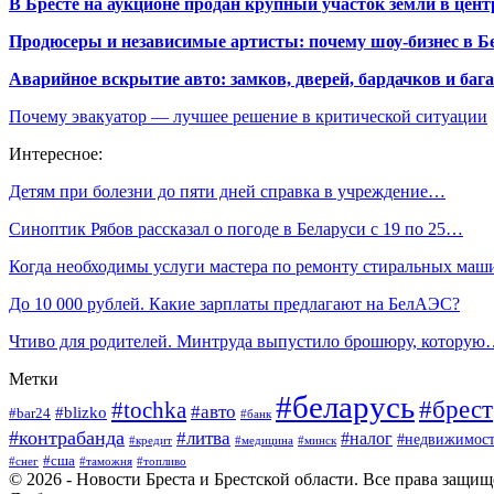
В Бресте на аукционе продан крупный участок земли в центр
Продюсеры и независимые артисты: почему шоу-бизнес в Бе
Аварийное вскрытие авто: замков, дверей, бардачков и ба
Почему эвакуатор — лучшее решение в критической ситуации
Интересное:
Детям при болезни до пяти дней справка в учреждение…
Синоптик Рябов рассказал о погоде в Беларуси с 19 по 25…
Когда необходимы услуги мастера по ремонту стиральных маш
До 10 000 рублей. Какие зарплаты предлагают на БелАЭС?
Чтиво для родителей. Минтруда выпустило брошюру, котору
Метки
#беларусь
#брест
#tochka
#авто
#blizko
#bar24
#банк
#контрабанда
#литва
#налог
#недвижимост
#кредит
#минск
#медицина
#сша
#таможня
#топливо
#снег
© 2026 - Новости Бреста и Брестской области. Все права защи