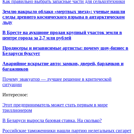
Как правильно выбрать запасные части для сельхозтехники
Землю накрыло облако «мертвых звезд»: ученые нашли
следы древнего космического взрыва в антарктическом
льду
В Бресте на аукционе продан крупный участок земли в
центре города за 2,7 млн рублей
Продюсеры и независимые артисты: почему шоу-бизнес в
Беларуси буксует
Аварийное вскрытие авто: замков, дверей, бардачков и
багажников
Почему эвакуатор — лучшее решение в критической
ситуации
Интересное:
Этот предприниматель может стать первым в мире
триллионером
В Беларуси выросла базовая ставка. На сколько?
Российские таможенники нашли партию нелегальных сигарет