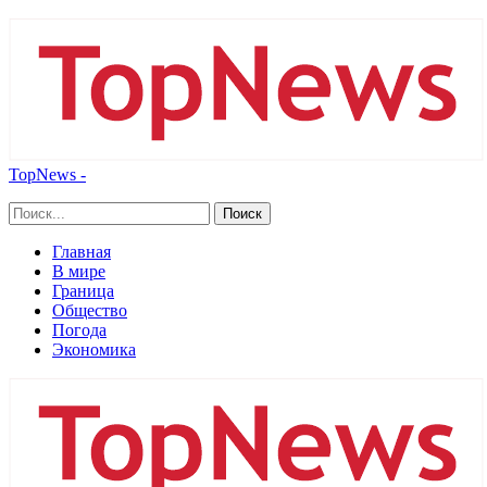
TopNews -
Главная
В мире
Граница
Общество
Погода
Экономика