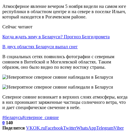
Атмосферное явление вечером 5 ноября видели на самом юге
республики в областном центре и на севере в поселке Ильич,
который находится в Рогачевском районе.
Сейчас читают
Когда ждать зиму в Беларуси? Прогноз Белгидромета
В двух областях Беларуси выпал снег
В социальных сетях появились фотографии с северным
сиянием в Витебской и Могилевской областях. Таким
образом, оно было видно по всему востоку страны.
Северное сияние возникает в верхних слоях атмосферы, когда
в них проникают заряженные частицы солнечного ветра, что
и дает специфическое свечение в небе.
#беларусь
#северное_сияние
0
140
Поделится
VK
OK.ru
Facebook
Twitter
WhatsApp
Telegram
Viber