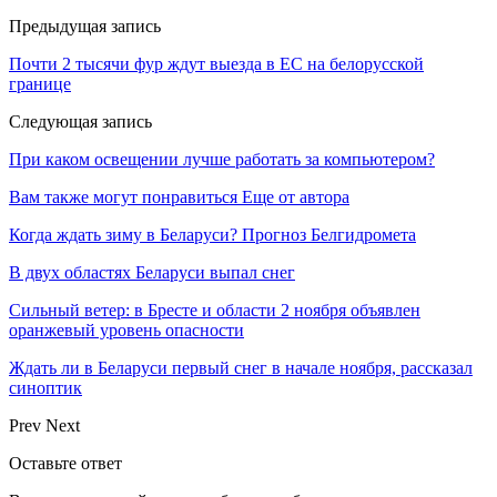
Предыдущая запись
Почти 2 тысячи фур ждут выезда в ЕС на белорусской
границе
Следующая запись
При каком освещении лучше работать за компьютером?
Вам также могут понравиться
Еще от автора
Когда ждать зиму в Беларуси? Прогноз Белгидромета
В двух областях Беларуси выпал снег
Сильный ветер: в Бресте и области 2 ноября объявлен
оранжевый уровень опасности
Ждать ли в Беларуси первый снег в начале ноября, рассказал
синоптик
Prev
Next
Оставьте ответ