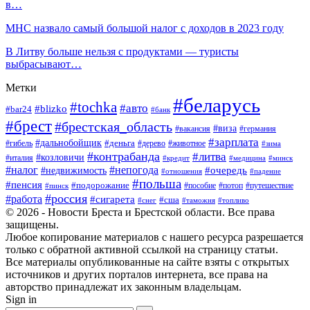
в…
МНС назвало самый большой налог с доходов в 2023 году
В Литву больше нельзя с продуктами — туристы
выбрасывают…
Метки
#беларусь
#tochka
#авто
#blizko
#bar24
#банк
#брест
#брестская_область
#виза
#вакансия
#германия
#зарплата
#дальнобойщик
#деньга
#гибель
#дерево
#животное
#зима
#контрабанда
#литва
#козловичи
#италия
#кредит
#минск
#медицина
#налог
#непогода
#очередь
#недвижимость
#отношения
#падение
#польша
#пенсия
#подорожание
#пособие
#потоп
#путешествие
#пинск
#россия
#работа
#сигарета
#сша
#таможня
#топливо
#снег
© 2026 - Новости Бреста и Брестской области. Все права
защищены.
Любое копирование материалов с нашего ресурса разрешается
только с обратной активной ссылкой на страницу статьи.
Все материалы опубликованные на сайте взяты с открытых
источников и других порталов интернета, все права на
авторство принадлежат их законным владельцам.
Sign in