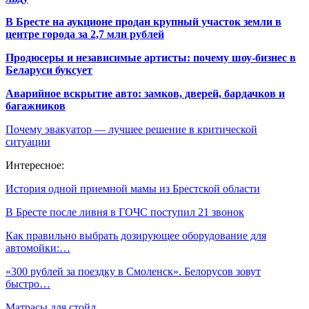
В Бресте на аукционе продан крупный участок земли в
центре города за 2,7 млн рублей
Продюсеры и независимые артисты: почему шоу-бизнес в
Беларуси буксует
Аварийное вскрытие авто: замков, дверей, бардачков и
багажников
Почему эвакуатор — лучшее решение в критической
ситуации
Интересное:
История одной приемной мамы из Брестской области
В Бресте после ливня в ГОЧС поступил 21 звонок
Как правильно выбрать дозирующее оборудование для
автомойки:…
«300 рублей за поездку в Смоленск». Белорусов зовут
быстро…
Матрасы для стойл