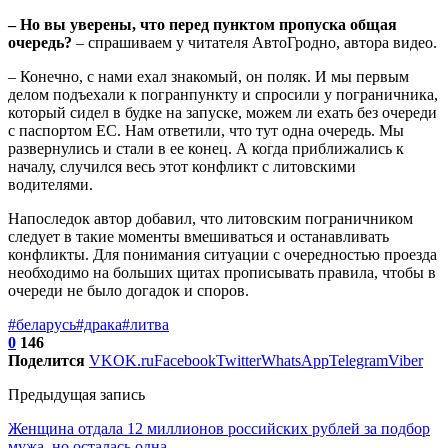
– Но вы уверены, что перед пунктом пропуска общая
очередь?
– спрашиваем у читателя АвтоГродно, автора видео.
– Конечно, с нами ехал знакомый, он поляк. И мы первым
делом подъехали к погранпункту и спросили у пограничника,
который сидел в будке на запуске, можем ли ехать без очереди
с паспортом ЕС. Нам ответили, что тут одна очередь. Мы
развернулись и стали в ее конец. А когда приближались к
началу, случился весь этот конфликт с литовскими
водителями.
Напоследок автор добавил, что литовским пограничником
следует в такие моменты вмешиваться и останавливать
конфликты. Для понимания ситуации с очередностью проезда
необходимо на больших щитах прописывать правила, чтобы в
очереди не было догадок и споров.
#беларусь
#драка
#литва
0
146
Поделится
VK
OK.ru
Facebook
Twitter
WhatsApp
Telegram
Viber
Предыдущая запись
Женщина отдала 12 миллионов российских рублей за подбор
мужа, но осталась одна