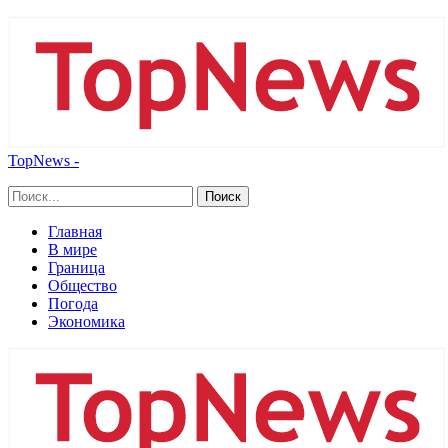
TopNews -
Главная
В мире
Граница
Общество
Погода
Экономика