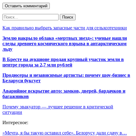
Как правильно выбрать запасные части для сельхозтехники
Землю накрыло облако «мертвых звезд»: ученые нашли
следы древнего космического взрыва в антарктическом
льду
В Бресте на аукционе продан крупный участок земли в
центре города за 2,7 млн рублей
Продюсеры и независимые артисты: почему шоу-бизнес в
Беларуси буксует
Аварийное вскрытие авто: замков, дверей, бардачков и
багажников
Почему эвакуатор — лучшее решение в критической
ситуации
Интересное:
«Мечта, я бы такую оставил себе». Белорусу дали сдачу в…