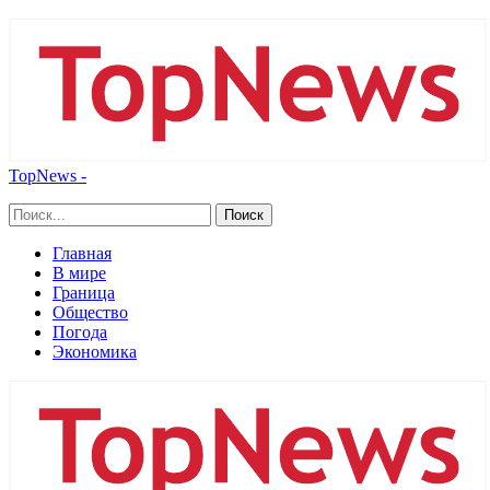
TopNews -
Главная
В мире
Граница
Общество
Погода
Экономика