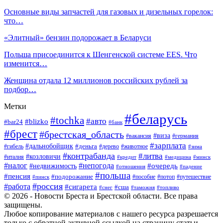
Основные виды запчастей для газовых и дизельных горелок:
что…
«Элитный» бензин подорожает в Беларуси
Польша присоединится к Шенгенской системе EES. Что
изменится…
Женщина отдала 12 миллионов российских рублей за
подбор…
Метки
#беларусь
#tochka
#авто
#blizko
#bar24
#банк
#брест
#брестская_область
#виза
#вакансия
#германия
#зарплата
#дальнобойщик
#деньга
#гибель
#дерево
#животное
#зима
#контрабанда
#литва
#козловичи
#италия
#кредит
#минск
#медицина
#налог
#непогода
#очередь
#недвижимость
#отношения
#падение
#польша
#пенсия
#подорожание
#пособие
#потоп
#путешествие
#пинск
#россия
#работа
#сигарета
#сша
#таможня
#топливо
#снег
© 2026 - Новости Бреста и Брестской области. Все права
защищены.
Любое копирование материалов с нашего ресурса разрешается
только с обратной активной ссылкой на страницу статьи.