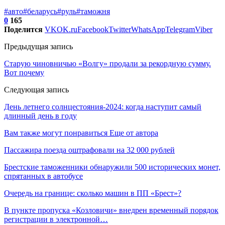
#авто
#беларусь
#руль
#таможня
0
165
Поделится
VK
OK.ru
Facebook
Twitter
WhatsApp
Telegram
Viber
Предыдущая запись
Старую чиновничью «Волгу» продали за рекордную сумму.
Вот почему
Следующая запись
День летнего солнцестояния-2024: когда наступит самый
длинный день в году
Вам также могут понравиться
Еще от автора
Пассажира поезда оштрафовали на 32 000 рублей
Брестские таможенники обнаружили 500 исторических монет,
спрятанных в автобусе
Очередь на границе: сколько машин в ПП «Брест»?
В пункте пропуска «Козловичи» внедрен временный порядок
регистрации в электронной…