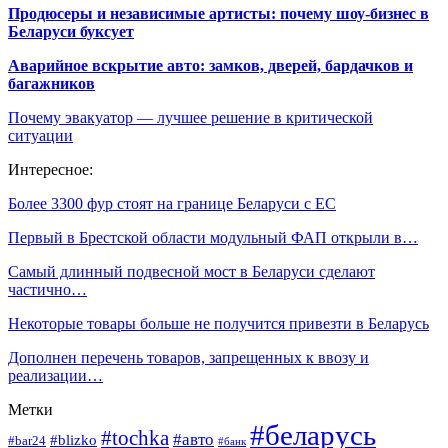
Продюсеры и независимые артисты: почему шоу-бизнес в
Беларуси буксует
Аварийное вскрытие авто: замков, дверей, бардачков и
багажников
Почему эвакуатор — лучшее решение в критической
ситуации
Интересное:
Более 3300 фур стоят на границе Беларуси с ЕС
Первый в Брестской области модульный ФАП открыли в…
Самый длинный подвесной мост в Беларуси сделают
частично…
Некоторые товары больше не получится привезти в Беларусь
Дополнен перечень товаров, запрещенных к ввозу и
реализации…
Метки
#беларусь
#tochka
#авто
#blizko
#bar24
#банк