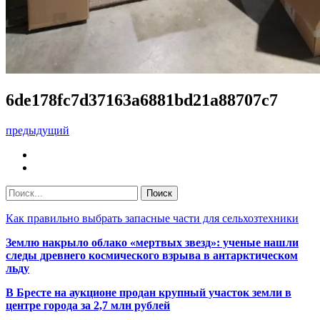
6de178fc7d37163a6881bd21a88707c7
предыдущий
Как правильно выбрать запасные части для сельхозтехники
Землю накрыло облако «мертвых звезд»: ученые нашли
следы древнего космического взрыва в антарктическом
льду
В Бресте на аукционе продан крупный участок земли в
центре города за 2,7 млн рублей