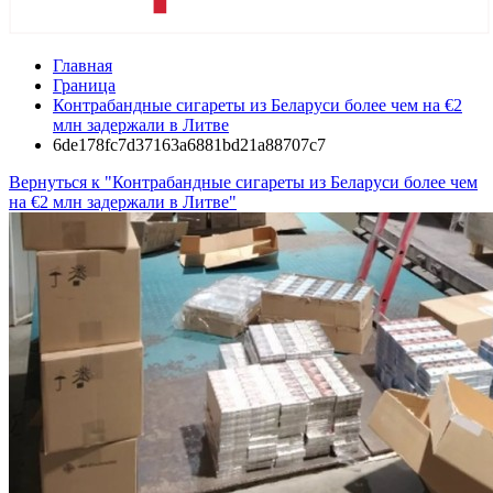
Главная
Граница
Контрабандные сигареты из Беларуси более чем на €2
млн задержали в Литве
6de178fc7d37163a6881bd21a88707c7
Вернуться к "Контрабандные сигареты из Беларуси более чем
на €2 млн задержали в Литве"