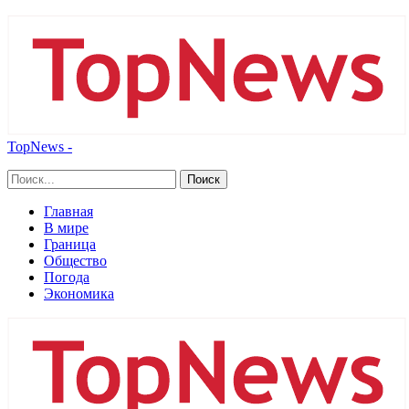
TopNews -
Главная
В мире
Граница
Общество
Погода
Экономика