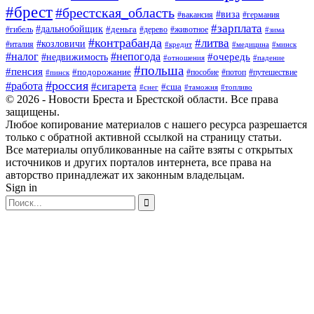
#брест
#брестская_область
#виза
#вакансия
#германия
#зарплата
#дальнобойщик
#деньга
#гибель
#дерево
#животное
#зима
#контрабанда
#литва
#козловичи
#италия
#кредит
#минск
#медицина
#налог
#непогода
#очередь
#недвижимость
#отношения
#падение
#польша
#пенсия
#подорожание
#пособие
#потоп
#путешествие
#пинск
#россия
#работа
#сигарета
#сша
#таможня
#топливо
#снег
© 2026 - Новости Бреста и Брестской области. Все права
защищены.
Любое копирование материалов с нашего ресурса разрешается
только с обратной активной ссылкой на страницу статьи.
Все материалы опубликованные на сайте взяты с открытых
источников и других порталов интернета, все права на
авторство принадлежат их законным владельцам.
Sign in