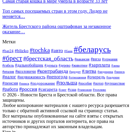
Самая старая кошка в мире умерла в возрасте 33 лет
Топ самых посещаемых стран в этом году. Лидер не
меняется…
Житель Брестского района оштрафован за незаконное
оказание…
Метки
#беларусь
#tochka
#авто
#blizko
#bar24
#банк
#брест
#брестская_область
#виза
#вакансия
#германия
#зарплата
#дальнобойщик
#деньга
#гибель
#дерево
#животное
#зима
#контрабанда
#литва
#козловичи
#италия
#кредит
#минск
#медицина
#налог
#непогода
#очередь
#недвижимость
#отношения
#падение
#польша
#пенсия
#подорожание
#пособие
#потоп
#путешествие
#пинск
#россия
#работа
#сигарета
#сша
#таможня
#топливо
#снег
© 2026 - Новости Бреста и Брестской области. Все права
защищены.
Любое копирование материалов с нашего ресурса разрешается
только с обратной активной ссылкой на страницу статьи.
Все материалы опубликованные на сайте взяты с открытых
источников и других порталов интернета, все права на
авторство принадлежат их законным владельцам.
Sign in