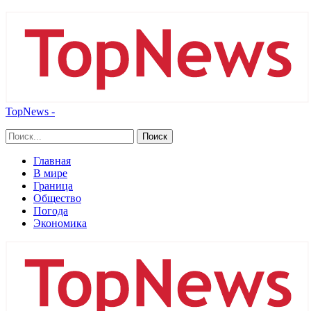
TopNews -
Главная
В мире
Граница
Общество
Погода
Экономика