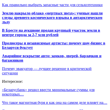
Как правильно выбрать запасные части для сельхозтехники
Землю накрыло облако «мертвых звезд»: ученые нашли
следы древнего космического взрыва в антарктическом
льду
В Бресте на аукционе продан крупный участок земли в
центре города за 2,7 млн рублей
Продюсеры и независимые артисты: почему шоу-бизнес в
Беларуси буксует
Аварийное вскрытие авто: замков, дверей, бардачков и
багажников
Почему эвакуатор — лучшее решение в критической
ситуации
Интересное:
«Беларусбанк» решил ввести минимальные суммы для
некоторых…
Что такое магнитная буря и как она на самом деле влияет на…