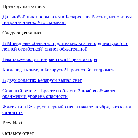
Предыдущая запись
Дальнобойщик прорывался в Беларусь из России, игнорируя
пограничников. Что скрывал?
Следующая запись
В Минздраве объяснили, для каких врачей ординатура (с 5-
летней отработкой) станет обязательной
Вам также могут понравиться
Еще от автора
Когда ждать зиму в Беларуси? Прогноз Белгидромета
В двух областях Беларуси выпал снег
Сильный ветер: в Бресте и области 2 ноября объявлен
оранжевый уровень опасности
Ждать ли в Беларуси первый снег в начале ноября, рассказал
синоптик
Prev
Next
Оставьте ответ