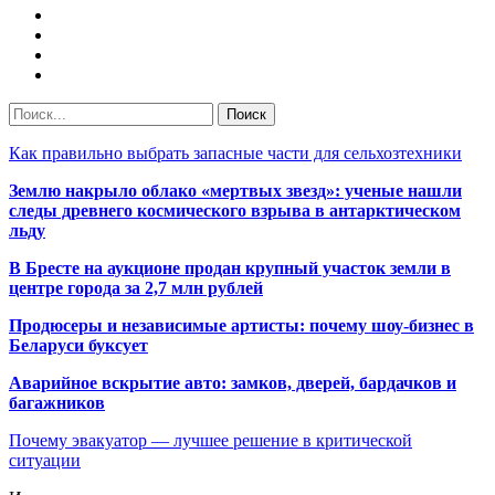
Как правильно выбрать запасные части для сельхозтехники
Землю накрыло облако «мертвых звезд»: ученые нашли
следы древнего космического взрыва в антарктическом
льду
В Бресте на аукционе продан крупный участок земли в
центре города за 2,7 млн рублей
Продюсеры и независимые артисты: почему шоу-бизнес в
Беларуси буксует
Аварийное вскрытие авто: замков, дверей, бардачков и
багажников
Почему эвакуатор — лучшее решение в критической
ситуации