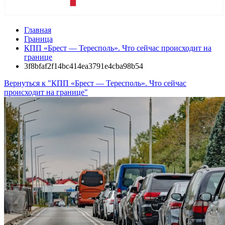
Главная
Граница
КПП «Брест — Тересполь». Что сейчас происходит на
границе
3f8bfaf2f14bc414ea3791e4cba98b54
Вернуться к "КПП «Брест — Тересполь». Что сейчас
происходит на границе"