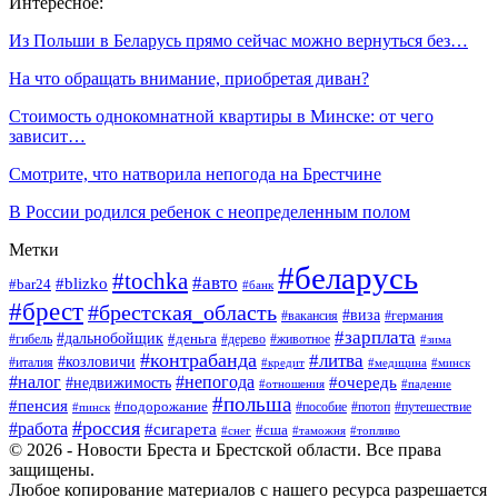
Интересное:
Из Польши в Беларусь прямо сейчас можно вернуться без…
На что обращать внимание, приобретая диван?
Стоимость однокомнатной квартиры в Минске: от чего
зависит…
Смотрите, что натворила непогода на Брестчине
В России родился ребенок с неопределенным полом
Метки
#беларусь
#tochka
#авто
#blizko
#bar24
#банк
#брест
#брестская_область
#виза
#вакансия
#германия
#зарплата
#дальнобойщик
#деньга
#гибель
#дерево
#животное
#зима
#контрабанда
#литва
#козловичи
#италия
#кредит
#минск
#медицина
#налог
#непогода
#очередь
#недвижимость
#отношения
#падение
#польша
#пенсия
#подорожание
#пособие
#потоп
#путешествие
#пинск
#россия
#работа
#сигарета
#сша
#таможня
#топливо
#снег
© 2026 - Новости Бреста и Брестской области. Все права
защищены.
Любое копирование материалов с нашего ресурса разрешается