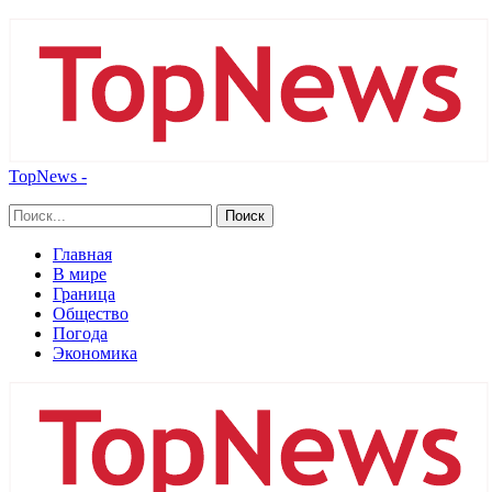
TopNews -
Главная
В мире
Граница
Общество
Погода
Экономика